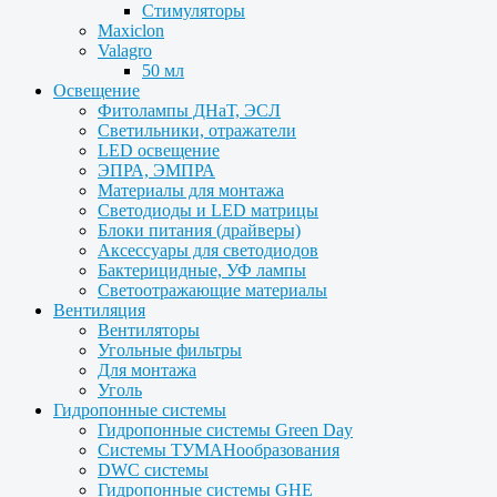
Стимуляторы
Maxiclon
Valagro
50 мл
Освещение
Фитолампы ДНаТ, ЭСЛ
Светильники, отражатели
LED освещение
ЭПРА, ЭМПРА
Материалы для монтажа
Светодиоды и LED матрицы
Блоки питания (драйверы)
Аксессуары для светодиодов
Бактерицидные, УФ лампы
Светоотражающие материалы
Вентиляция
Вентиляторы
Угольные фильтры
Для монтажа
Уголь
Гидропонные системы
Гидропонные системы Green Day
Системы ТУМАНообразования
DWC системы
Гидропонные системы GHE