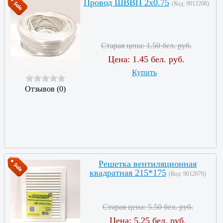
Провод ШВВП 2х0.75
(Код:
9012208
)
Старая цена:
1.50 бел. руб.
Цена:
1.45 бел. руб.
Купить
Отзывов (0)
Решетка вентиляционная
квадратная 215*175
(Код:
9012076
)
Старая цена:
5.50 бел. руб.
Цена:
5.25 бел. руб.