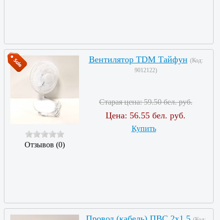
Вентилятор TDM Тайфун
(Код:
9012122
)
Старая цена:
59.50 бел. руб.
Цена:
56.55 бел. руб.
Купить
Отзывов (0)
Провод (кабель) ПВС 2х1.5
(Код: