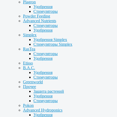
Plagron
Удобрения
Стимуляторы
Powder Feeding
Advanced Nutrients
Стимуляторы
Удобрения
Simplex
Удобрения Simplex
Стимуляторы Simplex
RasTea
Стимуляторы
Удобрения
Etisso
B.A.C.
Удобрения
Стимуляторы
Greenworld
Прочее
Защита растений
Удобрения
Стимуляторы
Pokon
Advanced Hydroponics
Удобрения