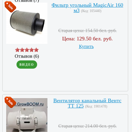
Отзывов (7)
Фильтр угольный MagicAir 160
ВИДЕО
м3
(Код:
105440
)
Старая цена:
154.50 бел. руб.
Цена:
129.50 бел. руб.
Купить
Отзывов (6)
ВИДЕО
Вентилятор канальный Вентс
ТТ 125
(Код:
1901478
)
Старая цена:
214.00 бел. руб.