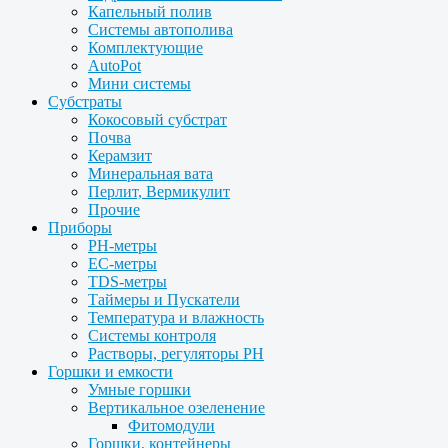
Капельный полив
Системы автополива
Комплектующие
AutoPot
Мини системы
Субстраты
Кокосовый субстрат
Почва
Керамзит
Минеральная вата
Перлит, Вермикулит
Прочие
Приборы
PH-метры
EC-метры
TDS-метры
Таймеры и Пускатели
Температура и влажность
Системы контроля
Растворы, регуляторы PH
Горшки и емкости
Умные горшки
Вертикальное озеленение
Фитомодули
Горшки, контейнеры