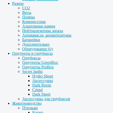
Разное
CO2
Весы
Помпы
Компрессоры
Аэраторные камни
Нейтрализаторы запаха
Аромамасла, ароматизаторы
Батарейки
Дополнительно
Оборудование б/у
Гроутенты и гроубоксы
Гроубоксы
Гроутенты GreenBox
Гроутенты ProBox
Secret Jardin
Hydro Shoot
Аксессуары
Dark Room
Cristal
Dark Street
Аксессуары для гроубоксов
Животноводство
Птичкам
Корма