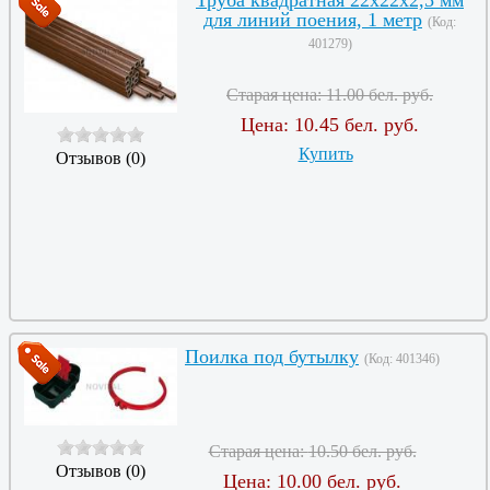
для линий поения, 1 метр
(Код:
401279
)
Старая цена:
11.00 бел. руб.
Цена:
10.45 бел. руб.
Купить
Отзывов (0)
Поилка под бутылку
(Код:
401346
)
Старая цена:
10.50 бел. руб.
Отзывов (0)
Цена:
10.00 бел. руб.