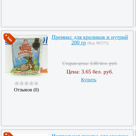
Премикс для кроликов и нутрий
200 гр
(Код:
901575
)
Старая цена:
3.80 бел. руб.
Цена:
3.65 бел. руб.
Купить
Отзывов (0)
Ниппельная поилка для кролика