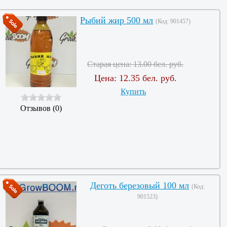
Рыбий жир 500 мл
(Код:
901457
)
Старая цена:
13.00 бел. руб.
Цена:
12.35 бел. руб.
Купить
Отзывов (0)
Деготь березовый 100 мл
(Код:
901523
)