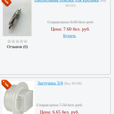
(Код:
401333
)
Старая цена:
8.00 бел. руб.
Цена:
7.60 бел. руб.
Купить
Отзывов (0)
Заглушка 3/4
(Код:
401309
)
Старая цена:
7.50 бел. руб.
Цена:
6.65 бел. руб.