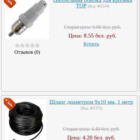
TOP
(Код:
401334
)
Старая цена:
9.00 бел. руб.
Цена:
8.55 бел. руб.
Купить
Отзывов (0)
Шланг диаметром 9х10 мм, 1 метр
(Код:
401372
)
Старая цена:
4.40 бел. руб.
Цена:
4.20 бел. руб.