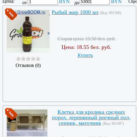
Цена:
BYN
BYN
Сбро
от
до
Рыбий жир 1000 мл
(Код:
901566
)
Старая цена:
19.50 бел. руб.
Цена:
18.55 бел. руб.
Купить
Отзывов (0)
Клетка для кролика средних
пород, деревянный реечный пол,
сенник, маточник
(Код:
601497
)