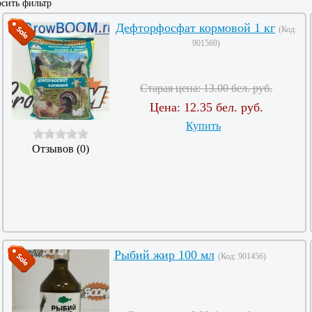
сить фильтр
Дефторфосфат кормовой 1 кг
(Код:
901569
)
Старая цена:
13.00 бел. руб.
Цена:
12.35 бел. руб.
Купить
Отзывов (0)
Рыбий жир 100 мл
(Код:
901456
)