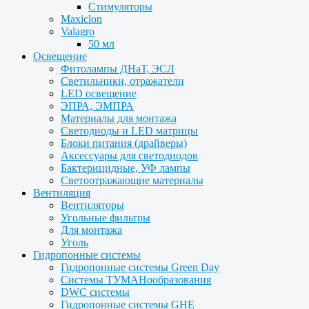
Стимуляторы
Maxiclon
Valagro
50 мл
Освещение
Фитолампы ДНаТ, ЭСЛ
Светильники, отражатели
LED освещение
ЭПРА, ЭМПРА
Материалы для монтажа
Светодиоды и LED матрицы
Блоки питания (драйверы)
Аксессуары для светодиодов
Бактерицидные, УФ лампы
Светоотражающие материалы
Вентиляция
Вентиляторы
Угольные фильтры
Для монтажа
Уголь
Гидропонные системы
Гидропонные системы Green Day
Системы ТУМАНообразования
DWC системы
Гидропонные системы GHE