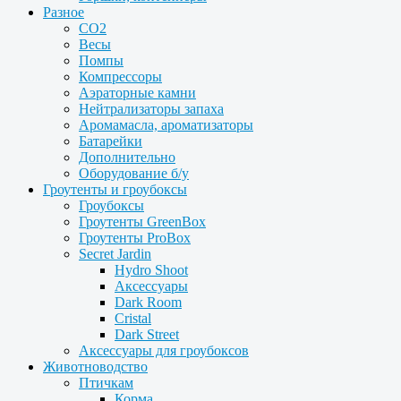
Разное
CO2
Весы
Помпы
Компрессоры
Аэраторные камни
Нейтрализаторы запаха
Аромамасла, ароматизаторы
Батарейки
Дополнительно
Оборудование б/у
Гроутенты и гроубоксы
Гроубоксы
Гроутенты GreenBox
Гроутенты ProBox
Secret Jardin
Hydro Shoot
Аксессуары
Dark Room
Cristal
Dark Street
Аксессуары для гроубоксов
Животноводство
Птичкам
Корма