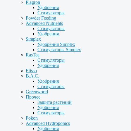
Plagron
Удобрения
Стимуляторы
Powder Feeding
Advanced Nutrients
Стимуляторы
Удобрения
Simplex
Удобрения Simplex
Стимуляторы Simplex
RasTea
Стимуляторы
Удобрения
Etisso
B.A.C.
Удобрения
Стимуляторы
Greenworld
Прочее
Защита растений
Удобрения
Стимуляторы
Pokon
Advanced Hydroponics
Удобрения