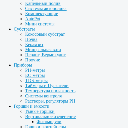
Капельный полив
Системы автополива
Комплектующие
AutoPot
Мини системы
Субстраты
Кокосовый субстрат
Почва
Керамзит
Минеральная вата
Перлит, Вермикулит
Прочие
Приборы
PH-метры
EC-метры
TDS-метры
Таймеры и Пускатели
Температура и влажность
Системы контроля
Растворы, регуляторы PH
Горшки и емкости
Умные горшки
Вертикальное озеленение
Фитомодули
Горшки, контейнеры