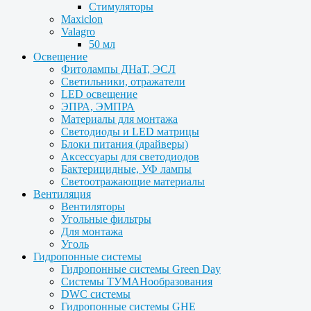
Стимуляторы
Maxiclon
Valagro
50 мл
Освещение
Фитолампы ДНаТ, ЭСЛ
Светильники, отражатели
LED освещение
ЭПРА, ЭМПРА
Материалы для монтажа
Светодиоды и LED матрицы
Блоки питания (драйверы)
Аксессуары для светодиодов
Бактерицидные, УФ лампы
Светоотражающие материалы
Вентиляция
Вентиляторы
Угольные фильтры
Для монтажа
Уголь
Гидропонные системы
Гидропонные системы Green Day
Системы ТУМАНообразования
DWC системы
Гидропонные системы GHE