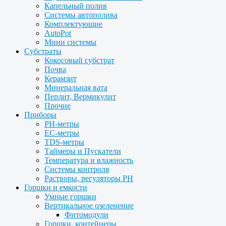
Капельный полив
Системы автополива
Комплектующие
AutoPot
Мини системы
Субстраты
Кокосовый субстрат
Почва
Керамзит
Минеральная вата
Перлит, Вермикулит
Прочие
Приборы
PH-метры
EC-метры
TDS-метры
Таймеры и Пускатели
Температура и влажность
Системы контроля
Растворы, регуляторы PH
Горшки и емкости
Умные горшки
Вертикальное озеленение
Фитомодули
Горшки, контейнеры