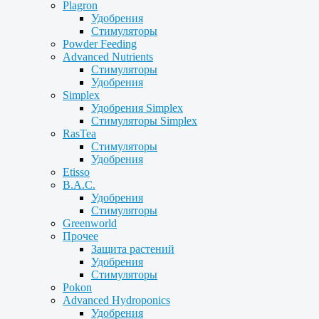
Plagron
Удобрения
Стимуляторы
Powder Feeding
Advanced Nutrients
Стимуляторы
Удобрения
Simplex
Удобрения Simplex
Стимуляторы Simplex
RasTea
Стимуляторы
Удобрения
Etisso
B.A.C.
Удобрения
Стимуляторы
Greenworld
Прочее
Защита растений
Удобрения
Стимуляторы
Pokon
Advanced Hydroponics
Удобрения