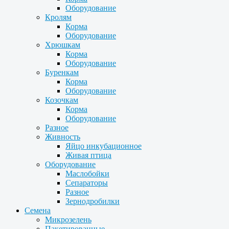
Оборудование
Кролям
Корма
Оборудование
Хрюшкам
Корма
Оборудование
Буренкам
Корма
Оборудование
Козочкам
Корма
Оборудование
Разное
Живность
Яйцо инкубационное
Живая птица
Оборудование
Маслобойки
Сепараторы
Разное
Зернодробилки
Семена
Микрозелень
Пакетированные