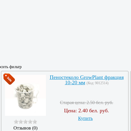
сить фильтр
Пеностеколо GrowPlant фракция
10-20 мм
(Код:
9012514
)
Старая цена:
2.50 бел. руб.
Цена:
2.40 бел. руб.
Купить
Отзывов (0)