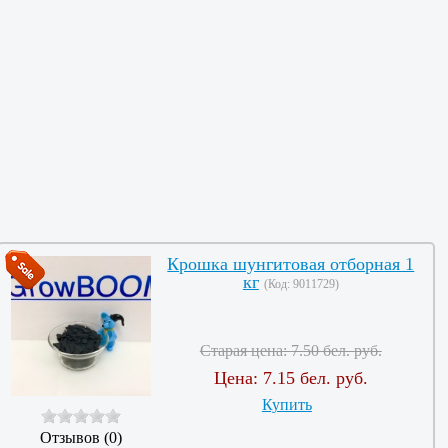
Крошка шунгитовая отборная 1
кг
(Код:
9011729
)
Старая цена:
7.50 бел. руб.
Цена:
7.15 бел. руб.
Купить
Отзывов (0)