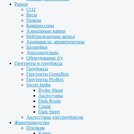
Разное
CO2
Весы
Помпы
Компрессоры
Аэраторные камни
Нейтрализаторы запаха
Аромамасла, ароматизаторы
Батарейки
Дополнительно
Оборудование б/у
Гроутенты и гроубоксы
Гроубоксы
Гроутенты GreenBox
Гроутенты ProBox
Secret Jardin
Hydro Shoot
Аксессуары
Dark Room
Cristal
Dark Street
Аксессуары для гроубоксов
Животноводство
Птичкам
Корма