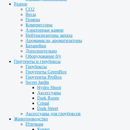
Разное
CO2
Весы
Помпы
Компрессоры
Аэраторные камни
Нейтрализаторы запаха
Аромамасла, ароматизаторы
Батарейки
Дополнительно
Оборудование б/у
Гроутенты и гроубоксы
Гроубоксы
Гроутенты GreenBox
Гроутенты ProBox
Secret Jardin
Hydro Shoot
Аксессуары
Dark Room
Cristal
Dark Street
Аксессуары для гроубоксов
Животноводство
Птичкам
Корма