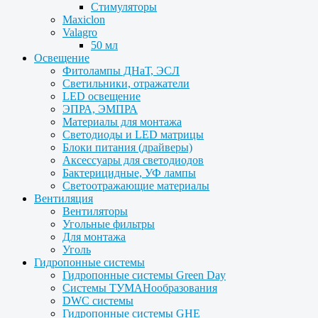
Стимуляторы
Maxiclon
Valagro
50 мл
Освещение
Фитолампы ДНаТ, ЭСЛ
Светильники, отражатели
LED освещение
ЭПРА, ЭМПРА
Материалы для монтажа
Светодиоды и LED матрицы
Блоки питания (драйверы)
Аксессуары для светодиодов
Бактерицидные, УФ лампы
Светоотражающие материалы
Вентиляция
Вентиляторы
Угольные фильтры
Для монтажа
Уголь
Гидропонные системы
Гидропонные системы Green Day
Системы ТУМАНообразования
DWC системы
Гидропонные системы GHE