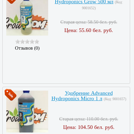
Hydroponics Grow 500 мл
(Код:
9001652
)
Старая цена:
58.50 бел. руб.
Цена:
55.60 бел. руб.
Отзывов (0)
Удобрение Advanced
Hydroponics Micro 1 л
(Код:
9001657
)
Старая цена:
110.00 бел. руб.
Цена:
104.50 бел. руб.