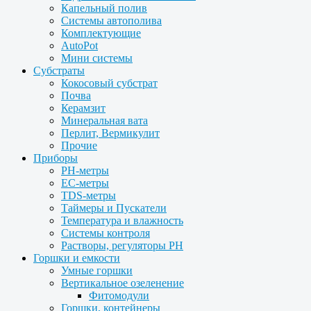
Капельный полив
Системы автополива
Комплектующие
AutoPot
Мини системы
Субстраты
Кокосовый субстрат
Почва
Керамзит
Минеральная вата
Перлит, Вермикулит
Прочие
Приборы
PH-метры
EC-метры
TDS-метры
Таймеры и Пускатели
Температура и влажность
Системы контроля
Растворы, регуляторы PH
Горшки и емкости
Умные горшки
Вертикальное озеленение
Фитомодули
Горшки, контейнеры