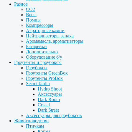
Разное
CO2
Весы
Помпы
Компрессоры
Аэраторные камни
Нейтрализаторы запаха
Аромамасла, ароматизаторы
Батарейки
Дополнительно
Оборудование б/у
Гроутенты и гроубоксы
Гроубоксы
Гроутенты GreenBox
Гроутенты ProBox
Secret Jardin
Hydro Shoot
Аксессуары
Dark Room
Cristal
Dark Street
Аксессуары для гроубоксов
Животноводство
Птичкам
Корма