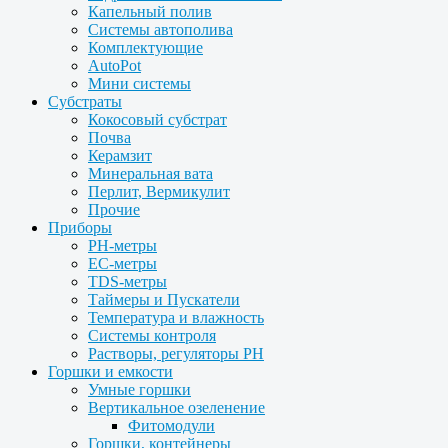
Капельный полив
Системы автополива
Комплектующие
AutoPot
Мини системы
Субстраты
Кокосовый субстрат
Почва
Керамзит
Минеральная вата
Перлит, Вермикулит
Прочие
Приборы
PH-метры
EC-метры
TDS-метры
Таймеры и Пускатели
Температура и влажность
Системы контроля
Растворы, регуляторы PH
Горшки и емкости
Умные горшки
Вертикальное озеленение
Фитомодули
Горшки, контейнеры