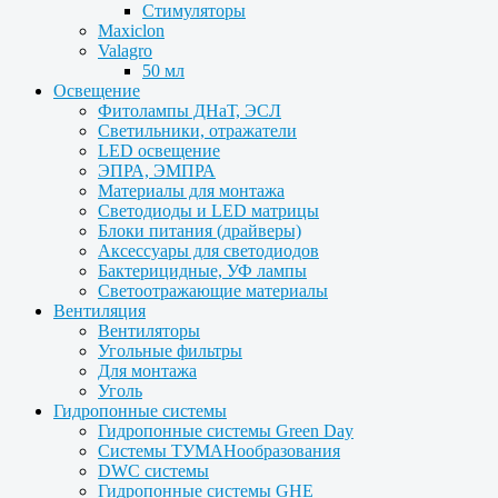
Стимуляторы
Maxiclon
Valagro
50 мл
Освещение
Фитолампы ДНаТ, ЭСЛ
Светильники, отражатели
LED освещение
ЭПРА, ЭМПРА
Материалы для монтажа
Светодиоды и LED матрицы
Блоки питания (драйверы)
Аксессуары для светодиодов
Бактерицидные, УФ лампы
Светоотражающие материалы
Вентиляция
Вентиляторы
Угольные фильтры
Для монтажа
Уголь
Гидропонные системы
Гидропонные системы Green Day
Системы ТУМАНообразования
DWC системы
Гидропонные системы GHE