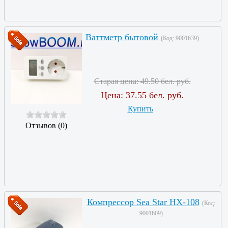
Ваттметр бытовой
(Код:
9001639
)
Старая цена:
49.50 бел. руб.
Цена:
37.55 бел. руб.
Купить
Отзывов (0)
Компрессор Sea Star HX-108
(Код:
9001609
)