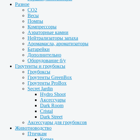
Разное
CO2
Весы
Помпы
Компрессоры
Аэраторные камни
Нейтрализаторы запаха
Аромамасла, ароматизаторы
Батарейки
Дополнительно
Оборудование б/у
Гроутенты и гроубоксы
Гроубоксы
Гроутенты GreenBox
Гроутенты ProBox
Secret Jardin
Hydro Shoot
Аксессуары
Dark Room
Cristal
Dark Street
Аксессуары для гроубоксов
Животноводство
Птичкам
Корма