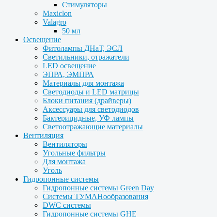
Стимуляторы
Maxiclon
Valagro
50 мл
Освещение
Фитолампы ДНаТ, ЭСЛ
Светильники, отражатели
LED освещение
ЭПРА, ЭМПРА
Материалы для монтажа
Светодиоды и LED матрицы
Блоки питания (драйверы)
Аксессуары для светодиодов
Бактерицидные, УФ лампы
Светоотражающие материалы
Вентиляция
Вентиляторы
Угольные фильтры
Для монтажа
Уголь
Гидропонные системы
Гидропонные системы Green Day
Системы ТУМАНообразования
DWC системы
Гидропонные системы GHE