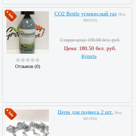
CO2 Bottle углекислый газ
(Код:
9001619
)
Старая цена:
190.00 бел. руб.
Цена:
180.50 бел. руб.
Купить
Отзывов (0)
Цепи для подвеса 2 шт.
(Код:
9011956
)