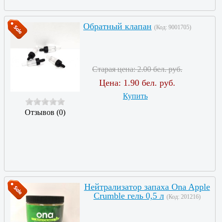
Обратный клапан
(Код:
9001705
)
Старая цена:
2.00 бел. руб.
Цена:
1.90 бел. руб.
Купить
Отзывов (0)
Нейтрализатор запаха Ona Apple
Crumble гель 0,5 л
(Код:
201216
)