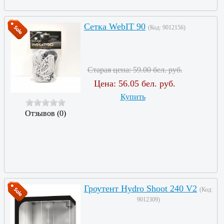
Сетка WebIT 90
(Код:
9012156
)
Старая цена:
59.00 бел. руб.
Цена:
56.05 бел. руб.
Купить
Отзывов (0)
Гроутент Hydro Shoot 240 V2
(Код:
9012309
)