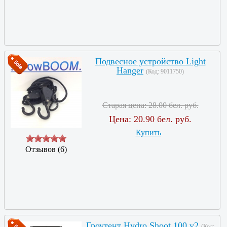
Подвесное устройство Light
Hanger
(Код:
9011750
)
Старая цена:
28.00 бел. руб.
Цена:
20.90 бел. руб.
Купить
Отзывов (6)
Гроутент Hydro Shoot 100 v2
(Код: