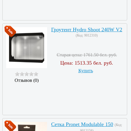
Гроутент Hydro Shoot 240W V2
(Код:
9012310
)
Старая цена:
1761.50 бел. руб.
Цена:
1513.35 бел. руб.
Купить
Отзывов (0)
Сетка Pronet Modulable 150
(Код:
9012158
)