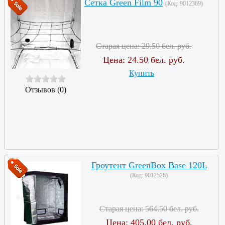
Сетка Green Film 90
(Код:
9012369
)
Старая цена:
29.50 бел. руб.
Цена:
24.50 бел. руб.
Купить
Отзывов (0)
Гроутент GreenBox Base 120L
(Код:
9012528
)
Старая цена:
564.50 бел. руб.
Цена:
405.00 бел. руб.