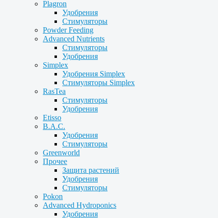
Plagron
Удобрения
Стимуляторы
Powder Feeding
Advanced Nutrients
Стимуляторы
Удобрения
Simplex
Удобрения Simplex
Стимуляторы Simplex
RasTea
Стимуляторы
Удобрения
Etisso
B.A.C.
Удобрения
Стимуляторы
Greenworld
Прочее
Защита растений
Удобрения
Стимуляторы
Pokon
Advanced Hydroponics
Удобрения