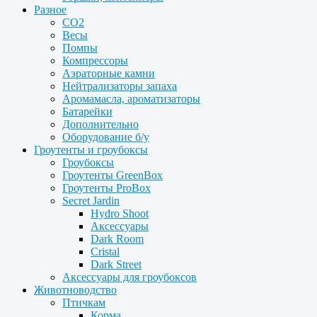
Разное
CO2
Весы
Помпы
Компрессоры
Аэраторные камни
Нейтрализаторы запаха
Аромамасла, ароматизаторы
Батарейки
Дополнительно
Оборудование б/у
Гроутенты и гроубоксы
Гроубоксы
Гроутенты GreenBox
Гроутенты ProBox
Secret Jardin
Hydro Shoot
Аксессуары
Dark Room
Cristal
Dark Street
Аксессуары для гроубоксов
Животноводство
Птичкам
Корма