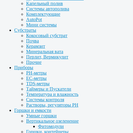
Капельный полив
Системы автополива
Комплектующие
AutoPot
Мини системы
Субстраты
Кокосовый субстрат
Почва
Керамзит
Минеральная вата
Перлит, Вермикулит
Прочие
Приборы
PH-метры
EC-метры
TDS-метры
Таймеры и Пускатели
Температура и влажность
Системы контроля
Растворы, регуляторы PH
Горшки и емкости
Умные горшки
Вертикальное озеленение
Фитомодули
Горшки, контейнеры