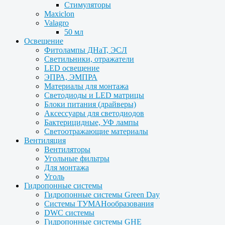
Стимуляторы
Maxiclon
Valagro
50 мл
Освещение
Фитолампы ДНаТ, ЭСЛ
Светильники, отражатели
LED освещение
ЭПРА, ЭМПРА
Материалы для монтажа
Светодиоды и LED матрицы
Блоки питания (драйверы)
Аксессуары для светодиодов
Бактерицидные, УФ лампы
Светоотражающие материалы
Вентиляция
Вентиляторы
Угольные фильтры
Для монтажа
Уголь
Гидропонные системы
Гидропонные системы Green Day
Системы ТУМАНообразования
DWC системы
Гидропонные системы GHE