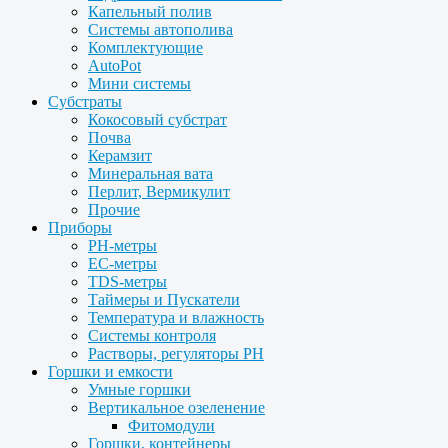
Капельный полив
Системы автополива
Комплектующие
AutoPot
Мини системы
Субстраты
Кокосовый субстрат
Почва
Керамзит
Минеральная вата
Перлит, Вермикулит
Прочие
Приборы
PH-метры
EC-метры
TDS-метры
Таймеры и Пускатели
Температура и влажность
Системы контроля
Растворы, регуляторы PH
Горшки и емкости
Умные горшки
Вертикальное озеленение
Фитомодули
Горшки, контейнеры