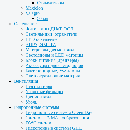
Стимуляторы
Maxiclon
Valagro
50 мл
Освещение
Фитолампы ДНаТ, ЭСЛ
Светильники, отражатели
LED освещение
ЭПРА, ЭМПРА
Материалы для монтажа
Светодиоды и LED матрицы
Блоки питания (драйверы)
Аксессуары для светодиодов
Бактерицидные, УФ лампы
Светоотражающие материалы
Вентиляция
Вентиляторы
Угольные фильтры
Для монтажа
Уголь
Гидропонные системы
Гидропонные системы Green Day
Системы ТУМАНообразования
DWC системы
Гидропонные системы GHE