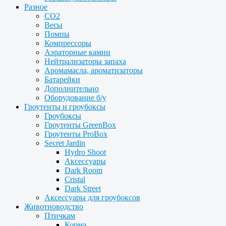
Разное
CO2
Весы
Помпы
Компрессоры
Аэраторные камни
Нейтрализаторы запаха
Аромамасла, ароматизаторы
Батарейки
Дополнительно
Оборудование б/у
Гроутенты и гроубоксы
Гроубоксы
Гроутенты GreenBox
Гроутенты ProBox
Secret Jardin
Hydro Shoot
Аксессуары
Dark Room
Cristal
Dark Street
Аксессуары для гроубоксов
Животноводство
Птичкам
Корма