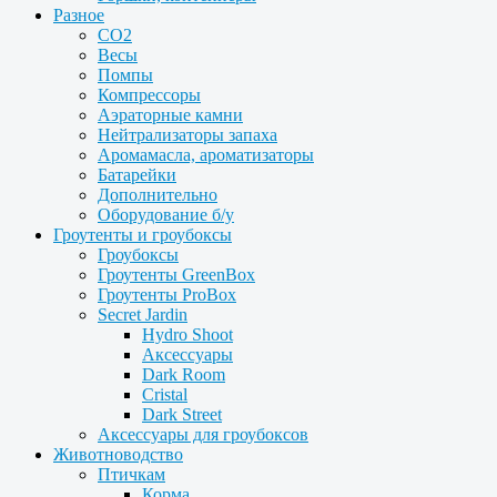
Разное
CO2
Весы
Помпы
Компрессоры
Аэраторные камни
Нейтрализаторы запаха
Аромамасла, ароматизаторы
Батарейки
Дополнительно
Оборудование б/у
Гроутенты и гроубоксы
Гроубоксы
Гроутенты GreenBox
Гроутенты ProBox
Secret Jardin
Hydro Shoot
Аксессуары
Dark Room
Cristal
Dark Street
Аксессуары для гроубоксов
Животноводство
Птичкам
Корма