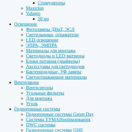
Стимуляторы
Maxiclon
Valagro
50 мл
Освещение
Фитолампы ДНаТ, ЭСЛ
Светильники, отражатели
LED освещение
ЭПРА, ЭМПРА
Материалы для монтажа
Светодиоды и LED матрицы
Блоки питания (драйверы)
Аксессуары для светодиодов
Бактерицидные, УФ лампы
Светоотражающие материалы
Вентиляция
Вентиляторы
Угольные фильтры
Для монтажа
Уголь
Гидропонные системы
Гидропонные системы Green Day
Системы ТУМАНообразования
DWC системы
Гидропонные системы GHE