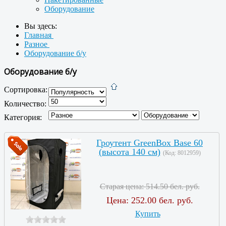
Оборудование
Вы здесь:
Главная
Разное
Оборудование б/у
Оборудование б/у
Сортировка:
Количество:
Категория:
Гроутент GreenBox Base 60
(высота 140 см)
(Код:
8012959
)
Старая цена:
514.50 бел. руб.
Цена:
252.00 бел. руб.
Купить