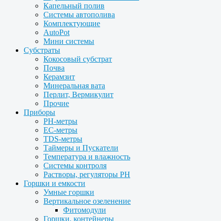
Капельный полив
Системы автополива
Комплектующие
AutoPot
Мини системы
Субстраты
Кокосовый субстрат
Почва
Керамзит
Минеральная вата
Перлит, Вермикулит
Прочие
Приборы
PH-метры
EC-метры
TDS-метры
Таймеры и Пускатели
Температура и влажность
Системы контроля
Растворы, регуляторы PH
Горшки и емкости
Умные горшки
Вертикальное озеленение
Фитомодули
Горшки, контейнеры