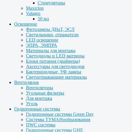
Стимуляторы
Maxiclon
Valagro
50 мл
Освещение
Фитолампы ДНаТ, ЭСЛ
Светильники, отражатели
LED освещение
ЭПРА, ЭМПРА
Материалы для монтажа
Светодиоды и LED матрицы
Блоки питания (драйверы)
Аксессуары для светодиодов
Бактерицидные, УФ лампы
Светоотражающие материалы
Вентиляция
Вентиляторы
Угольные фильтры
Для монтажа
Уголь
Гидропонные системы
Гидропонные системы Green Day
Системы ТУМАНообразования
DWC системы
Гидропонные системы GHE