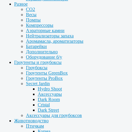
Разное
CO2
Весы
Помпы
Компрессоры
Аэраторные камни
Нейтрализаторы запаха
Аромамасла, ароматизаторы
Батарейки
Дополнительно
Оборудование б/у
Гроутенты и гроубоксы
Гроубоксы
Гроутенты GreenBox
Гроутенты ProBox
Secret Jardin
Hydro Shoot
Аксессуары
Dark Room
Cristal
Dark Street
Аксессуары для гроубоксов
Животноводство
Птичкам
Корма