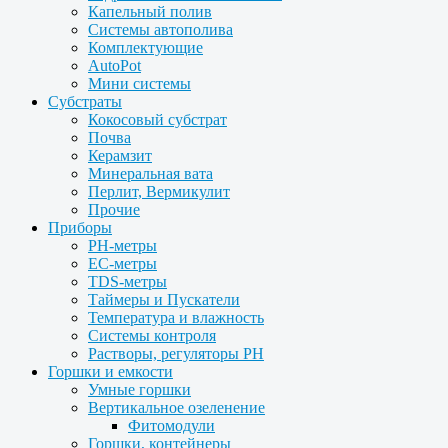
Капельный полив
Системы автополива
Комплектующие
AutoPot
Мини системы
Субстраты
Кокосовый субстрат
Почва
Керамзит
Минеральная вата
Перлит, Вермикулит
Прочие
Приборы
PH-метры
EC-метры
TDS-метры
Таймеры и Пускатели
Температура и влажность
Системы контроля
Растворы, регуляторы PH
Горшки и емкости
Умные горшки
Вертикальное озеленение
Фитомодули
Горшки, контейнеры