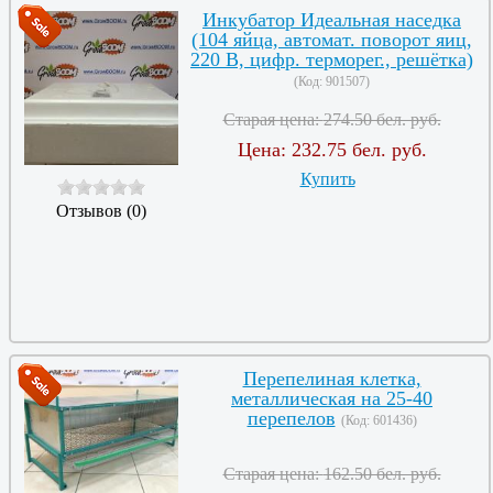
Инкубатор Идеальная наседка
(104 яйца, автомат. поворот яиц,
220 В, цифр. терморег., решётка)
(Код:
901507
)
Старая цена:
274.50 бел. руб.
Цена:
232.75 бел. руб.
Купить
Отзывов (0)
Перепелиная клетка,
металлическая на 25-40
перепелов
(Код:
601436
)
Старая цена:
162.50 бел. руб.