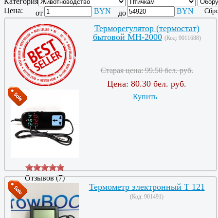
Категория:
Цена:
BYN
BYN
Сбро
от
до
Терморегулятор (термостат)
бытовой MH-2000
(Код:
9011688
)
Старая цена:
99.50 бел. руб.
Цена:
80.30 бел. руб.
Купить
Отзывов (7)
Термометр электронный T 121
ВИДЕО
(Код:
901491
)