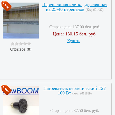
Перепелиная клетка, деревянная
на 25-40 перепелов
(Код:
601437
)
Старая цена:
137.00 бел. руб.
Цена:
130.15 бел. руб.
Купить
Отзывов (0)
Нагреватель керамический Е27
100 Вт
(Код:
9011839
)
Старая цена:
37.50 бел. руб.