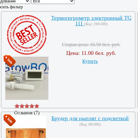
сить фильтр
Термогигрометр электронный TG
111
(Код:
1901490
)
Старая цена:
16.50 бел. руб.
Цена:
11.00 бел. руб.
Купить
Отзывов (7)
Брудер для цыплят с подсветкой
(Код:
601496
)