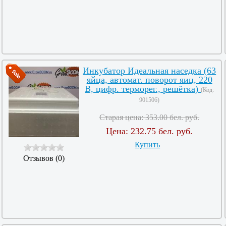
Инкубатор Идеальная наседка (63
яйца, автомат. поворот яиц, 220
В, цифр. терморег., решётка)
(Код:
901506
)
Старая цена:
353.00 бел. руб.
Цена:
232.75 бел. руб.
Купить
Отзывов (0)