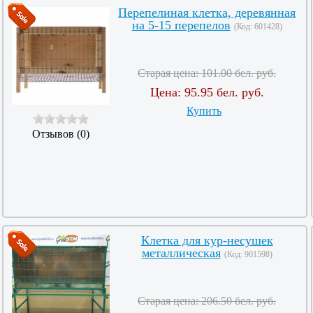
Перепелиная клетка, деревянная
на 5-15 перепелов
(Код:
601428
)
Старая цена:
101.00 бел. руб.
Цена:
95.95 бел. руб.
Купить
Отзывов (0)
Клетка для кур-несушек
металлическая
(Код:
901598
)
Старая цена:
206.50 бел. руб.