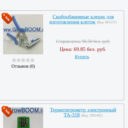
Скобообжимные клещи для
изготовления клеток
(Код:
901557
)
Старая цена:
96.50 бел. руб.
Цена:
69.85 бел. руб.
Купить
Отзывов (0)
Термогигрометр электронный
ТА-318
(Код:
1901461
)