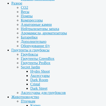
Разное
CO2
Весы
Помпы
Компрессоры
Аэраторные камни
Нейтрализаторы запаха
Аромамасла, ароматизаторы
Батарейки
Дополнительно
Оборудование б/у
Гроутенты и гроубоксы
Гроубоксы
Гроутенты GreenBox
Гроутенты ProBox
Secret Jardin
Hydro Shoot
Аксессуары
Dark Room
Cristal
Dark Street
Аксессуары для гроубоксов
Животноводство
Птичкам
Корма