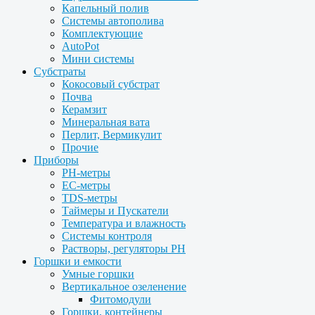
Капельный полив
Системы автополива
Комплектующие
AutoPot
Мини системы
Субстраты
Кокосовый субстрат
Почва
Керамзит
Минеральная вата
Перлит, Вермикулит
Прочие
Приборы
PH-метры
EC-метры
TDS-метры
Таймеры и Пускатели
Температура и влажность
Системы контроля
Растворы, регуляторы PH
Горшки и емкости
Умные горшки
Вертикальное озеленение
Фитомодули
Горшки, контейнеры