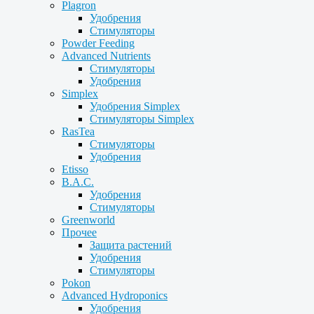
Plagron
Удобрения
Стимуляторы
Powder Feeding
Advanced Nutrients
Стимуляторы
Удобрения
Simplex
Удобрения Simplex
Стимуляторы Simplex
RasTea
Стимуляторы
Удобрения
Etisso
B.A.C.
Удобрения
Стимуляторы
Greenworld
Прочее
Защита растений
Удобрения
Стимуляторы
Pokon
Advanced Hydroponics
Удобрения