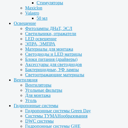
Стимуляторы
Maxiclon
Valagro
50 мл
Освещение
Фитолампы ДНаТ, ЭСЛ
Светильники, отражатели
LED освещение
ЭПРА, ЭМПРА
Материалы для монтажа
Светодиоды и LED матрицы
Блоки питания (драйверы)
Аксессуары для светодиодов
Бактерицидные, УФ лампы
Светоотражающие материалы
Вентиляция
Вентиляторы
Угольные фильтры
Для монтажа
Уголь
Гидропонные системы
Гидропонные системы Green Day
Системы ТУМАНообразования
DWC системы
Гидропонные системы GHE