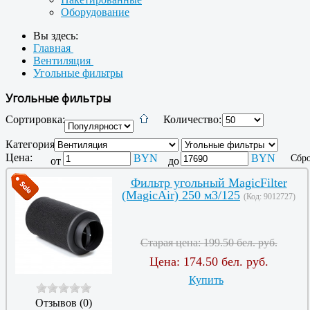
Оборудование
Вы здесь:
Главная
Вентиляция
Угольные фильтры
Угольные фильтры
Сортировка:
Количество:
Категория:
Цена:
BYN
BYN
Сбро
от
до
Фильтр угольный MagicFilter
(MagicAir) 250 м3/125
(Код:
9012727
)
Старая цена:
199.50 бел. руб.
Цена:
174.50 бел. руб.
Купить
Отзывов (0)