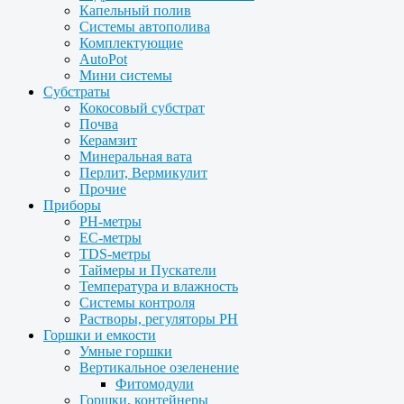
Капельный полив
Системы автополива
Комплектующие
AutoPot
Мини системы
Субстраты
Кокосовый субстрат
Почва
Керамзит
Минеральная вата
Перлит, Вермикулит
Прочие
Приборы
PH-метры
EC-метры
TDS-метры
Таймеры и Пускатели
Температура и влажность
Системы контроля
Растворы, регуляторы PH
Горшки и емкости
Умные горшки
Вертикальное озеленение
Фитомодули
Горшки, контейнеры