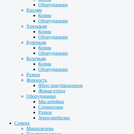
Оборудование
Кролям
Корма
Оборудование
Хрюшкам
Корма
Оборудование
Буренкам
Корма
Оборудование
Козочкам
Корма
Оборудование
Разное
Живность
Яйцо инкубационное
Живая птица
Оборудование
Маслобойки
Сепараторы
Разное
Зернодробилки
Семена
Микрозелень
Пакетированные