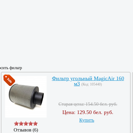
сить фильтр
Фильтр угольный MagicAir 160
м3
(Код:
105440
)
Старая цена:
154.50 бел. руб.
Цена:
129.50 бел. руб.
Купить
Отзывов (6)