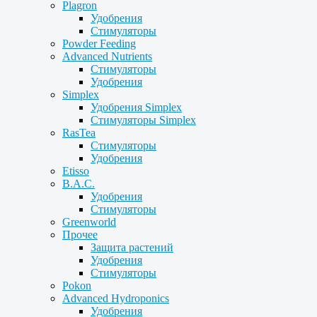
Plagron
Удобрения
Стимуляторы
Powder Feeding
Advanced Nutrients
Стимуляторы
Удобрения
Simplex
Удобрения Simplex
Стимуляторы Simplex
RasTea
Стимуляторы
Удобрения
Etisso
B.A.C.
Удобрения
Стимуляторы
Greenworld
Прочее
Защита растений
Удобрения
Стимуляторы
Pokon
Advanced Hydroponics
Удобрения