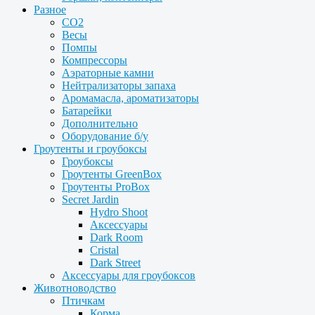
Разное
CO2
Весы
Помпы
Компрессоры
Аэраторные камни
Нейтрализаторы запаха
Аромамасла, ароматизаторы
Батарейки
Дополнительно
Оборудование б/у
Гроутенты и гроубоксы
Гроубоксы
Гроутенты GreenBox
Гроутенты ProBox
Secret Jardin
Hydro Shoot
Аксессуары
Dark Room
Cristal
Dark Street
Аксессуары для гроубоксов
Животноводство
Птичкам
Корма