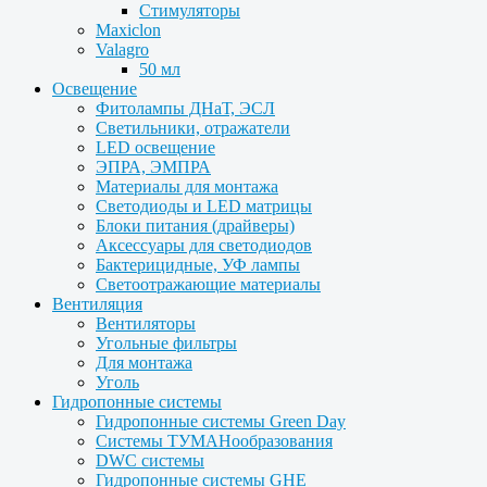
Стимуляторы
Maxiclon
Valagro
50 мл
Освещение
Фитолампы ДНаТ, ЭСЛ
Светильники, отражатели
LED освещение
ЭПРА, ЭМПРА
Материалы для монтажа
Светодиоды и LED матрицы
Блоки питания (драйверы)
Аксессуары для светодиодов
Бактерицидные, УФ лампы
Светоотражающие материалы
Вентиляция
Вентиляторы
Угольные фильтры
Для монтажа
Уголь
Гидропонные системы
Гидропонные системы Green Day
Системы ТУМАНообразования
DWC системы
Гидропонные системы GHE