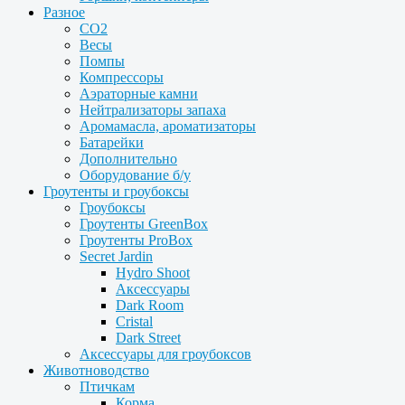
Разное
CO2
Весы
Помпы
Компрессоры
Аэраторные камни
Нейтрализаторы запаха
Аромамасла, ароматизаторы
Батарейки
Дополнительно
Оборудование б/у
Гроутенты и гроубоксы
Гроубоксы
Гроутенты GreenBox
Гроутенты ProBox
Secret Jardin
Hydro Shoot
Аксессуары
Dark Room
Cristal
Dark Street
Аксессуары для гроубоксов
Животноводство
Птичкам
Корма