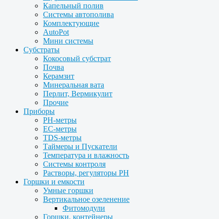
Капельный полив
Системы автополива
Комплектующие
AutoPot
Мини системы
Субстраты
Кокосовый субстрат
Почва
Керамзит
Минеральная вата
Перлит, Вермикулит
Прочие
Приборы
PH-метры
EC-метры
TDS-метры
Таймеры и Пускатели
Температура и влажность
Системы контроля
Растворы, регуляторы PH
Горшки и емкости
Умные горшки
Вертикальное озеленение
Фитомодули
Горшки, контейнеры