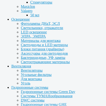
Стимуляторы
Maxiclon
Valagro
50 мл
Освещение
Фитолампы ДНаТ, ЭСЛ
Светильники, отражатели
LED освещение
ЭПРА, ЭМПРА
Материалы для монтажа
Светодиоды и LED матрицы
Блоки питания (драйверы)
Аксессуары для светодиодов
Бактерицидные, УФ лампы
Светоотражающие материалы
Вентиляция
Вентиляторы
Угольные фильтры
Для монтажа
Уголь
Гидропонные системы
Гидропонные системы Green Day
Системы ТУМАНообразования
DWC системы
Гидропонные системы GHE