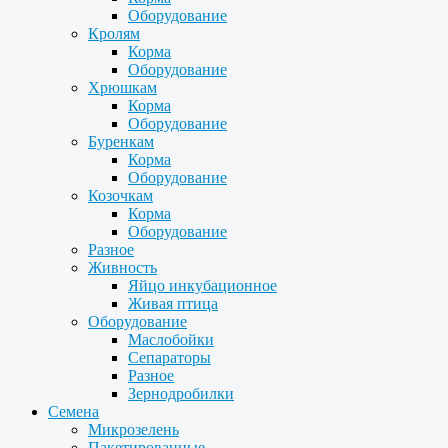
Оборудование
Кролям
Корма
Оборудование
Хрюшкам
Корма
Оборудование
Буренкам
Корма
Оборудование
Козочкам
Корма
Оборудование
Разное
Живность
Яйцо инкубационное
Живая птица
Оборудование
Маслобойки
Сепараторы
Разное
Зернодробилки
Семена
Микрозелень
Пакетированные