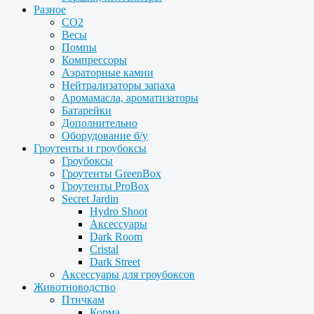
Разное
CO2
Весы
Помпы
Компрессоры
Аэраторные камни
Нейтрализаторы запаха
Аромамасла, ароматизаторы
Батарейки
Дополнительно
Оборудование б/у
Гроутенты и гроубоксы
Гроубоксы
Гроутенты GreenBox
Гроутенты ProBox
Secret Jardin
Hydro Shoot
Аксессуары
Dark Room
Cristal
Dark Street
Аксессуары для гроубоксов
Животноводство
Птичкам
Корма