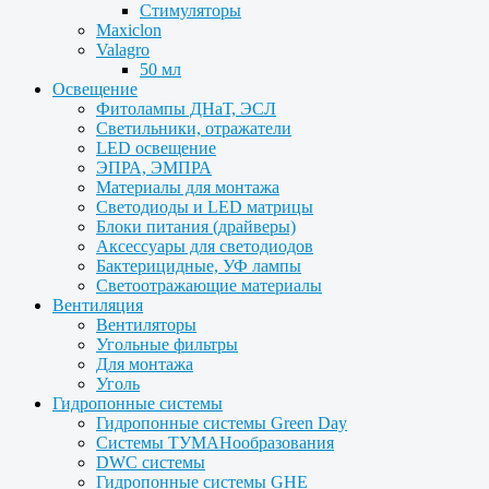
Стимуляторы
Maxiclon
Valagro
50 мл
Освещение
Фитолампы ДНаТ, ЭСЛ
Светильники, отражатели
LED освещение
ЭПРА, ЭМПРА
Материалы для монтажа
Светодиоды и LED матрицы
Блоки питания (драйверы)
Аксессуары для светодиодов
Бактерицидные, УФ лампы
Светоотражающие материалы
Вентиляция
Вентиляторы
Угольные фильтры
Для монтажа
Уголь
Гидропонные системы
Гидропонные системы Green Day
Системы ТУМАНообразования
DWC системы
Гидропонные системы GHE