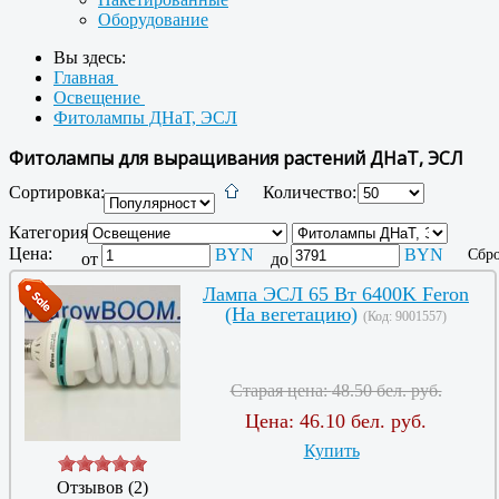
Оборудование
Вы здесь:
Главная
Освещение
Фитолампы ДНаТ, ЭСЛ
Фитолампы для выращивания растений ДНаТ, ЭСЛ
Сортировка:
Количество:
Категория:
Цена:
BYN
BYN
Сбро
от
до
Лампа ЭСЛ 65 Вт 6400K Feron
(На вегетацию)
(Код:
9001557
)
Старая цена:
48.50 бел. руб.
Цена:
46.10 бел. руб.
Купить
Отзывов (2)