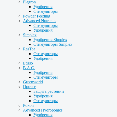
Plagron
Удобрения
Стимуляторы
Powder Feeding
Advanced Nutrients
Стимуляторы
Удобрения
Simplex
Удобрения Simplex
Стимуляторы Simplex
RasTea
Стимуляторы
Удобрения
Etisso
B.A.C.
Удобрения
Стимуляторы
Greenworld
Прочее
Защита растений
Удобрения
Стимуляторы
Pokon
Advanced Hydroponics
Удобрения