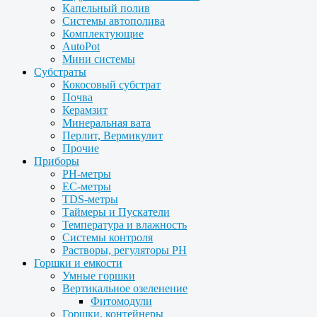
Капельный полив
Системы автополива
Комплектующие
AutoPot
Мини системы
Субстраты
Кокосовый субстрат
Почва
Керамзит
Минеральная вата
Перлит, Вермикулит
Прочие
Приборы
PH-метры
EC-метры
TDS-метры
Таймеры и Пускатели
Температура и влажность
Системы контроля
Растворы, регуляторы PH
Горшки и емкости
Умные горшки
Вертикальное озеленение
Фитомодули
Горшки, контейнеры