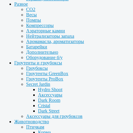
Разное
CO2
Весы
Помпы
Компрессоры
Аэраторные камни
Нейтрализаторы запаха
Аромамасла, ароматизаторы
Батарейки
Дополнительно
Оборудование б/у
Гроутенты и гроубоксы
Гроубоксы
Гроутенты GreenBox
Гроутенты ProBox
Secret Jardin
Hydro Shoot
Аксессуары
Dark Room
Cristal
Dark Street
Аксессуары для гроубоксов
Животноводство
Птичкам
Корма