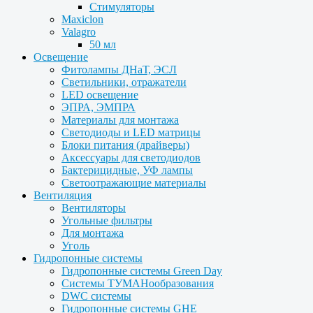
Стимуляторы
Maxiclon
Valagro
50 мл
Освещение
Фитолампы ДНаТ, ЭСЛ
Светильники, отражатели
LED освещение
ЭПРА, ЭМПРА
Материалы для монтажа
Светодиоды и LED матрицы
Блоки питания (драйверы)
Аксессуары для светодиодов
Бактерицидные, УФ лампы
Светоотражающие материалы
Вентиляция
Вентиляторы
Угольные фильтры
Для монтажа
Уголь
Гидропонные системы
Гидропонные системы Green Day
Системы ТУМАНообразования
DWC системы
Гидропонные системы GHE