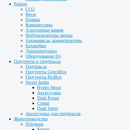
Разное
CO2
Весы
Помпы
Компрессоры
Аэраторные камни
Нейтрализаторы запаха
Аромамасла, ароматизаторы
Батарейки
Дополнительно
Оборудование б/у
Гроутенты и гроубоксы
Гроубоксы
Гроутенты GreenBox
Гроутенты ProBox
Secret Jardin
Hydro Shoot
Аксессуары
Dark Room
Cristal
Dark Street
Аксессуары для гроубоксов
Животноводство
Птичкам
Корма