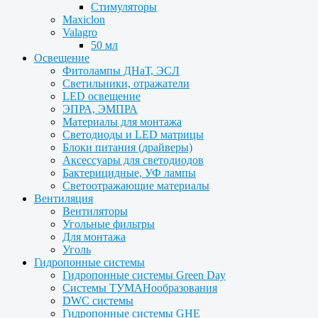
Стимуляторы
Maxiclon
Valagro
50 мл
Освещение
Фитолампы ДНаТ, ЭСЛ
Светильники, отражатели
LED освещение
ЭПРА, ЭМПРА
Материалы для монтажа
Светодиоды и LED матрицы
Блоки питания (драйверы)
Аксессуары для светодиодов
Бактерицидные, УФ лампы
Светоотражающие материалы
Вентиляция
Вентиляторы
Угольные фильтры
Для монтажа
Уголь
Гидропонные системы
Гидропонные системы Green Day
Системы ТУМАНообразования
DWC системы
Гидропонные системы GHE