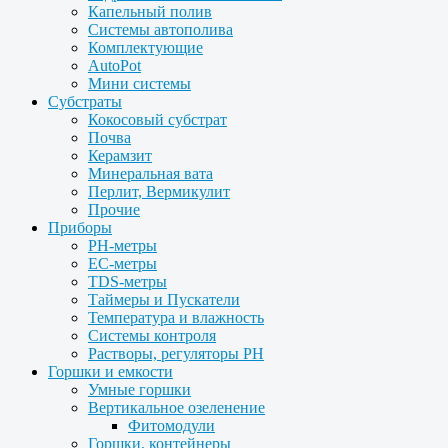
Капельный полив
Системы автополива
Комплектующие
AutoPot
Мини системы
Субстраты
Кокосовый субстрат
Почва
Керамзит
Минеральная вата
Перлит, Вермикулит
Прочие
Приборы
PH-метры
EC-метры
TDS-метры
Таймеры и Пускатели
Температура и влажность
Системы контроля
Растворы, регуляторы PH
Горшки и емкости
Умные горшки
Вертикальное озеленение
Фитомодули
Горшки, контейнеры