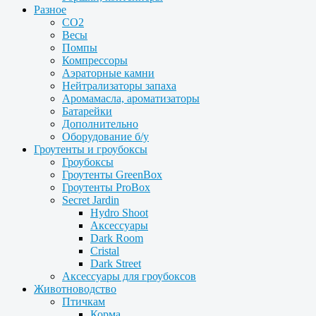
Разное
CO2
Весы
Помпы
Компрессоры
Аэраторные камни
Нейтрализаторы запаха
Аромамасла, ароматизаторы
Батарейки
Дополнительно
Оборудование б/у
Гроутенты и гроубоксы
Гроубоксы
Гроутенты GreenBox
Гроутенты ProBox
Secret Jardin
Hydro Shoot
Аксессуары
Dark Room
Cristal
Dark Street
Аксессуары для гроубоксов
Животноводство
Птичкам
Корма