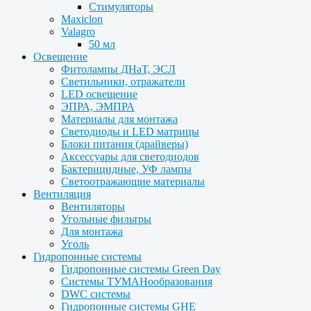
Стимуляторы
Maxiclon
Valagro
50 мл
Освещение
Фитолампы ДНаТ, ЭСЛ
Светильники, отражатели
LED освещение
ЭПРА, ЭМПРА
Материалы для монтажа
Светодиоды и LED матрицы
Блоки питания (драйверы)
Аксессуары для светодиодов
Бактерицидные, УФ лампы
Светоотражающие материалы
Вентиляция
Вентиляторы
Угольные фильтры
Для монтажа
Уголь
Гидропонные системы
Гидропонные системы Green Day
Системы ТУМАНообразования
DWC системы
Гидропонные системы GHE