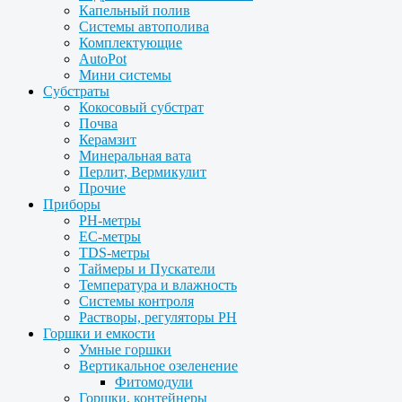
Капельный полив
Системы автополива
Комплектующие
AutoPot
Мини системы
Субстраты
Кокосовый субстрат
Почва
Керамзит
Минеральная вата
Перлит, Вермикулит
Прочие
Приборы
PH-метры
EC-метры
TDS-метры
Таймеры и Пускатели
Температура и влажность
Системы контроля
Растворы, регуляторы PH
Горшки и емкости
Умные горшки
Вертикальное озеленение
Фитомодули
Горшки, контейнеры