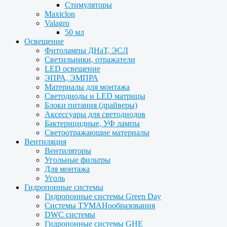
Стимуляторы
Maxiclon
Valagro
50 мл
Освещение
Фитолампы ДНаТ, ЭСЛ
Светильники, отражатели
LED освещение
ЭПРА, ЭМПРА
Материалы для монтажа
Светодиоды и LED матрицы
Блоки питания (драйверы)
Аксессуары для светодиодов
Бактерицидные, УФ лампы
Светоотражающие материалы
Вентиляция
Вентиляторы
Угольные фильтры
Для монтажа
Уголь
Гидропонные системы
Гидропонные системы Green Day
Системы ТУМАНообразования
DWC системы
Гидропонные системы GHE