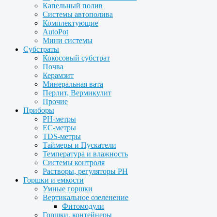
Капельный полив
Системы автополива
Комплектующие
AutoPot
Мини системы
Субстраты
Кокосовый субстрат
Почва
Керамзит
Минеральная вата
Перлит, Вермикулит
Прочие
Приборы
PH-метры
EC-метры
TDS-метры
Таймеры и Пускатели
Температура и влажность
Системы контроля
Растворы, регуляторы PH
Горшки и емкости
Умные горшки
Вертикальное озеленение
Фитомодули
Горшки, контейнеры