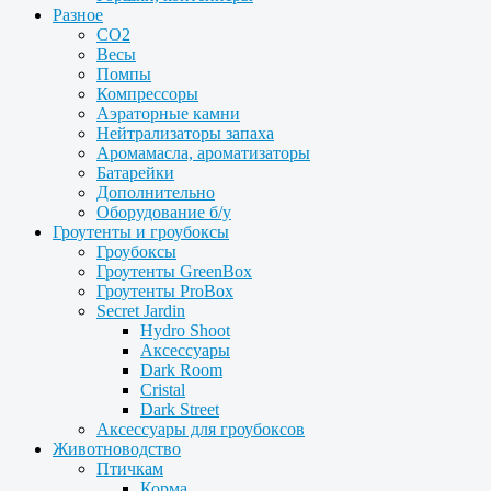
Разное
CO2
Весы
Помпы
Компрессоры
Аэраторные камни
Нейтрализаторы запаха
Аромамасла, ароматизаторы
Батарейки
Дополнительно
Оборудование б/у
Гроутенты и гроубоксы
Гроубоксы
Гроутенты GreenBox
Гроутенты ProBox
Secret Jardin
Hydro Shoot
Аксессуары
Dark Room
Cristal
Dark Street
Аксессуары для гроубоксов
Животноводство
Птичкам
Корма