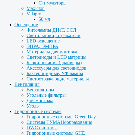
Стимуляторы
Maxiclon
Valagro
50 мл
Освещение
Фитолампы ДНаТ, ЭСЛ
Светильники, отражатели
LED освещение
ЭПРА, ЭМПРА
Материалы для монтажа
Светодиоды и LED матрицы
Блоки питания (драйверы)
Аксессуары для светодиодов
Бактерицидные, УФ лампы
Светоотражающие материалы
Вентиляция
Вентиляторы
Угольные фильтры
Для монтажа
Уголь
Гидропонные системы
Гидропонные системы Green Day
Системы ТУМАНообразования
DWC системы
Гидропонные системы GHE