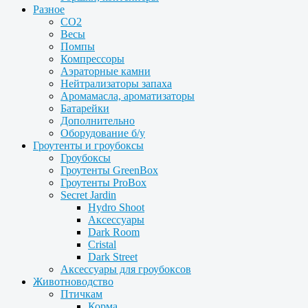
Разное
CO2
Весы
Помпы
Компрессоры
Аэраторные камни
Нейтрализаторы запаха
Аромамасла, ароматизаторы
Батарейки
Дополнительно
Оборудование б/у
Гроутенты и гроубоксы
Гроубоксы
Гроутенты GreenBox
Гроутенты ProBox
Secret Jardin
Hydro Shoot
Аксессуары
Dark Room
Cristal
Dark Street
Аксессуары для гроубоксов
Животноводство
Птичкам
Корма