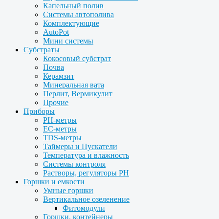
Капельный полив
Системы автополива
Комплектующие
AutoPot
Мини системы
Субстраты
Кокосовый субстрат
Почва
Керамзит
Минеральная вата
Перлит, Вермикулит
Прочие
Приборы
PH-метры
EC-метры
TDS-метры
Таймеры и Пускатели
Температура и влажность
Системы контроля
Растворы, регуляторы PH
Горшки и емкости
Умные горшки
Вертикальное озеленение
Фитомодули
Горшки, контейнеры