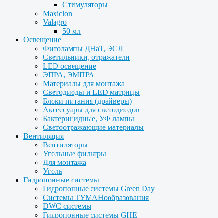
Стимуляторы
Maxiclon
Valagro
50 мл
Освещение
Фитолампы ДНаТ, ЭСЛ
Светильники, отражатели
LED освещение
ЭПРА, ЭМПРА
Материалы для монтажа
Светодиоды и LED матрицы
Блоки питания (драйверы)
Аксессуары для светодиодов
Бактерицидные, УФ лампы
Светоотражающие материалы
Вентиляция
Вентиляторы
Угольные фильтры
Для монтажа
Уголь
Гидропонные системы
Гидропонные системы Green Day
Системы ТУМАНообразования
DWC системы
Гидропонные системы GHE