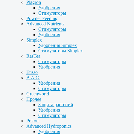
Plagron
Удобрения
Стимуляторы
Powder Feeding
Advanced Nutrients
Стимуляторы
Удобрения
Simplex
Удобрения Simplex
Стимуляторы Simplex
RasTea
Стимуляторы
Удобрения
Etisso
B.A.C.
Удобрения
Стимуляторы
Greenworld
Прочее
Защита растений
Удобрения
Стимуляторы
Pokon
Advanced Hydroponics
Удобрения