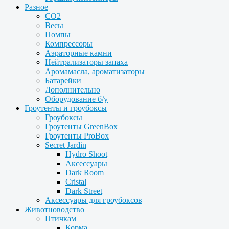
Разное
CO2
Весы
Помпы
Компрессоры
Аэраторные камни
Нейтрализаторы запаха
Аромамасла, ароматизаторы
Батарейки
Дополнительно
Оборудование б/у
Гроутенты и гроубоксы
Гроубоксы
Гроутенты GreenBox
Гроутенты ProBox
Secret Jardin
Hydro Shoot
Аксессуары
Dark Room
Cristal
Dark Street
Аксессуары для гроубоксов
Животноводство
Птичкам
Корма