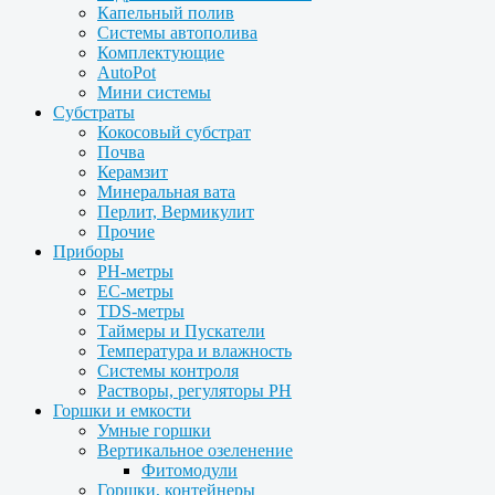
Капельный полив
Системы автополива
Комплектующие
AutoPot
Мини системы
Субстраты
Кокосовый субстрат
Почва
Керамзит
Минеральная вата
Перлит, Вермикулит
Прочие
Приборы
PH-метры
EC-метры
TDS-метры
Таймеры и Пускатели
Температура и влажность
Системы контроля
Растворы, регуляторы PH
Горшки и емкости
Умные горшки
Вертикальное озеленение
Фитомодули
Горшки, контейнеры