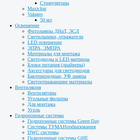
Стимуляторы
Maxiclon
Valagro
50 мл
Освещение
Фитолампы ДНаТ, ЭСЛ
Светильники, отражатели
LED освещение
ЭПРА, ЭМПРА
Материалы для монтажа
Светодиоды и LED матрицы
Блоки питания (драйверы)
Аксессуары для светодиодов
Бактерицидные, УФ лампы
Светоотражающие материалы
Вентиляция
Вентиляторы
Угольные фильтры
Для монтажа
Уголь
Гидропонные системы
Гидропонные системы Green Day
Системы ТУМАНообразования
DWC системы
Гидропонные системы GHE