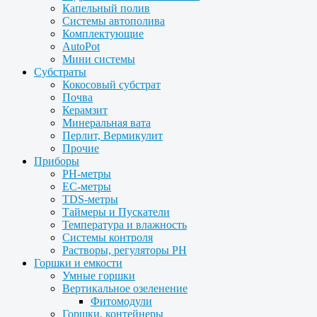
Капельный полив
Системы автополива
Комплектующие
AutoPot
Мини системы
Субстраты
Кокосовый субстрат
Почва
Керамзит
Минеральная вата
Перлит, Вермикулит
Прочие
Приборы
PH-метры
EC-метры
TDS-метры
Таймеры и Пускатели
Температура и влажность
Системы контроля
Растворы, регуляторы PH
Горшки и емкости
Умные горшки
Вертикальное озеленение
Фитомодули
Горшки, контейнеры