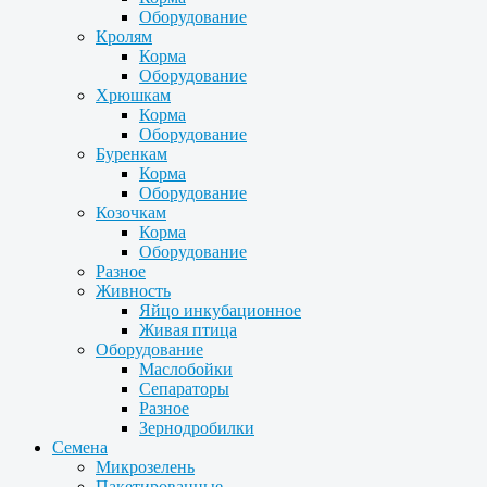
Оборудование
Кролям
Корма
Оборудование
Хрюшкам
Корма
Оборудование
Буренкам
Корма
Оборудование
Козочкам
Корма
Оборудование
Разное
Живность
Яйцо инкубационное
Живая птица
Оборудование
Маслобойки
Сепараторы
Разное
Зернодробилки
Семена
Микрозелень
Пакетированные