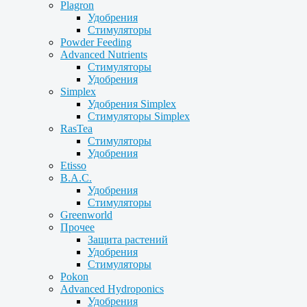
Plagron
Удобрения
Стимуляторы
Powder Feeding
Advanced Nutrients
Стимуляторы
Удобрения
Simplex
Удобрения Simplex
Стимуляторы Simplex
RasTea
Стимуляторы
Удобрения
Etisso
B.A.C.
Удобрения
Стимуляторы
Greenworld
Прочее
Защита растений
Удобрения
Стимуляторы
Pokon
Advanced Hydroponics
Удобрения