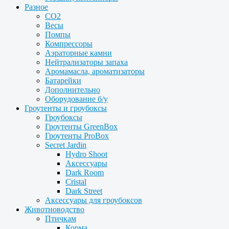
Разное
CO2
Весы
Помпы
Компрессоры
Аэраторные камни
Нейтрализаторы запаха
Аромамасла, ароматизаторы
Батарейки
Дополнительно
Оборудование б/у
Гроутенты и гроубоксы
Гроубоксы
Гроутенты GreenBox
Гроутенты ProBox
Secret Jardin
Hydro Shoot
Аксессуары
Dark Room
Cristal
Dark Street
Аксессуары для гроубоксов
Животноводство
Птичкам
Корма