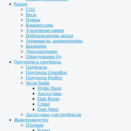
Разное
CO2
Весы
Помпы
Компрессоры
Аэраторные камни
Нейтрализаторы запаха
Аромамасла, ароматизаторы
Батарейки
Дополнительно
Оборудование б/у
Гроутенты и гроубоксы
Гроубоксы
Гроутенты GreenBox
Гроутенты ProBox
Secret Jardin
Hydro Shoot
Аксессуары
Dark Room
Cristal
Dark Street
Аксессуары для гроубоксов
Животноводство
Птичкам
Корма