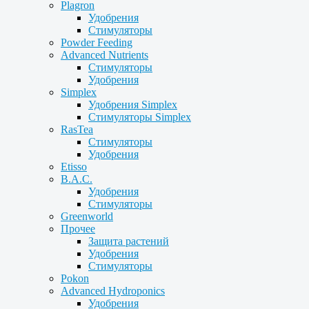
Plagron
Удобрения
Стимуляторы
Powder Feeding
Advanced Nutrients
Стимуляторы
Удобрения
Simplex
Удобрения Simplex
Стимуляторы Simplex
RasTea
Стимуляторы
Удобрения
Etisso
B.A.C.
Удобрения
Стимуляторы
Greenworld
Прочее
Защита растений
Удобрения
Стимуляторы
Pokon
Advanced Hydroponics
Удобрения