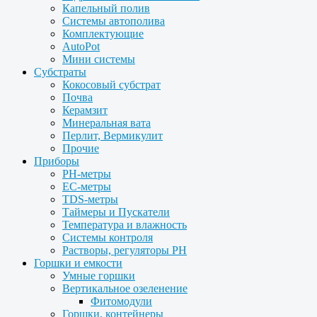
Капельный полив
Системы автополива
Комплектующие
AutoPot
Мини системы
Субстраты
Кокосовый субстрат
Почва
Керамзит
Минеральная вата
Перлит, Вермикулит
Прочие
Приборы
PH-метры
EC-метры
TDS-метры
Таймеры и Пускатели
Температура и влажность
Системы контроля
Растворы, регуляторы PH
Горшки и емкости
Умные горшки
Вертикальное озеленение
Фитомодули
Горшки, контейнеры