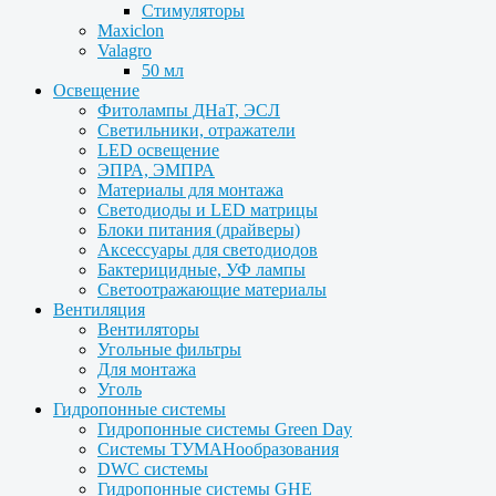
Стимуляторы
Maxiclon
Valagro
50 мл
Освещение
Фитолампы ДНаТ, ЭСЛ
Светильники, отражатели
LED освещение
ЭПРА, ЭМПРА
Материалы для монтажа
Светодиоды и LED матрицы
Блоки питания (драйверы)
Аксессуары для светодиодов
Бактерицидные, УФ лампы
Светоотражающие материалы
Вентиляция
Вентиляторы
Угольные фильтры
Для монтажа
Уголь
Гидропонные системы
Гидропонные системы Green Day
Системы ТУМАНообразования
DWC системы
Гидропонные системы GHE