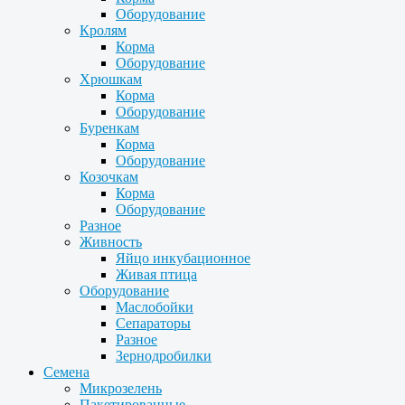
Оборудование
Кролям
Корма
Оборудование
Хрюшкам
Корма
Оборудование
Буренкам
Корма
Оборудование
Козочкам
Корма
Оборудование
Разное
Живность
Яйцо инкубационное
Живая птица
Оборудование
Маслобойки
Сепараторы
Разное
Зернодробилки
Семена
Микрозелень
Пакетированные