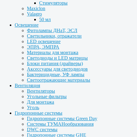
Стимуляторы
Maxiclon
Valagro
50 мл
Освещение
Фитолампы ДНаТ, ЭСЛ
Светильники, отражатели
LED освещение
ЭПРА, ЭМПРА
Материалы для монтажа
Светодиоды и LED матрицы
Блоки питания (драйверы)
Аксессуары для светодиодов
Бактерицидные, УФ лампы
Светоотражающие материалы
Вентиляция
Вентиляторы
Угольные фильтры
Для монтажа
Уголь
Гидропонные системы
Гидропонные системы Green Day
Системы ТУМАНообразования
DWC системы
Гидропонные системы GHE