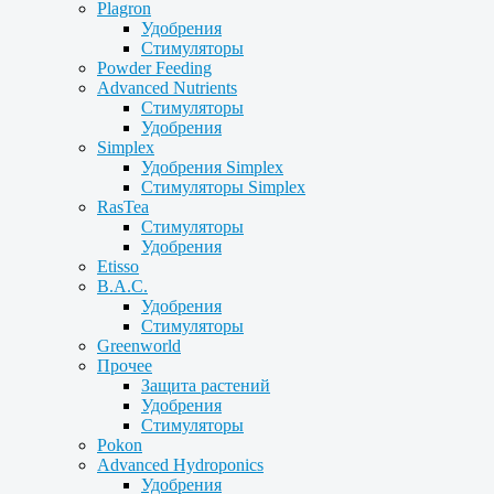
Plagron
Удобрения
Стимуляторы
Powder Feeding
Advanced Nutrients
Стимуляторы
Удобрения
Simplex
Удобрения Simplex
Стимуляторы Simplex
RasTea
Стимуляторы
Удобрения
Etisso
B.A.C.
Удобрения
Стимуляторы
Greenworld
Прочее
Защита растений
Удобрения
Стимуляторы
Pokon
Advanced Hydroponics
Удобрения