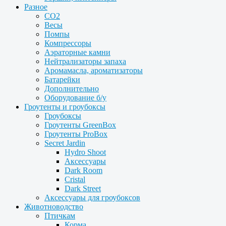
Разное
CO2
Весы
Помпы
Компрессоры
Аэраторные камни
Нейтрализаторы запаха
Аромамасла, ароматизаторы
Батарейки
Дополнительно
Оборудование б/у
Гроутенты и гроубоксы
Гроубоксы
Гроутенты GreenBox
Гроутенты ProBox
Secret Jardin
Hydro Shoot
Аксессуары
Dark Room
Cristal
Dark Street
Аксессуары для гроубоксов
Животноводство
Птичкам
Корма