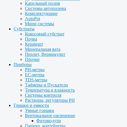
Капельный полив
Системы автополива
Комплектующие
AutoPot
Мини системы
Субстраты
Кокосовый субстрат
Почва
Керамзит
Минеральная вата
Перлит, Вермикулит
Прочие
Приборы
PH-метры
EC-метры
TDS-метры
Таймеры и Пускатели
Температура и влажность
Системы контроля
Растворы, регуляторы PH
Горшки и емкости
Умные горшки
Вертикальное озеленение
Фитомодули
Горшки, контейнеры