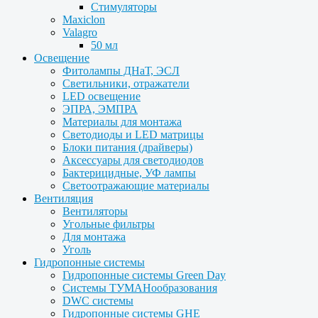
Стимуляторы
Maxiclon
Valagro
50 мл
Освещение
Фитолампы ДНаТ, ЭСЛ
Светильники, отражатели
LED освещение
ЭПРА, ЭМПРА
Материалы для монтажа
Светодиоды и LED матрицы
Блоки питания (драйверы)
Аксессуары для светодиодов
Бактерицидные, УФ лампы
Светоотражающие материалы
Вентиляция
Вентиляторы
Угольные фильтры
Для монтажа
Уголь
Гидропонные системы
Гидропонные системы Green Day
Системы ТУМАНообразования
DWC системы
Гидропонные системы GHE