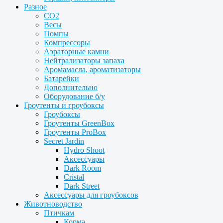
Разное
CO2
Весы
Помпы
Компрессоры
Аэраторные камни
Нейтрализаторы запаха
Аромамасла, ароматизаторы
Батарейки
Дополнительно
Оборудование б/у
Гроутенты и гроубоксы
Гроубоксы
Гроутенты GreenBox
Гроутенты ProBox
Secret Jardin
Hydro Shoot
Аксессуары
Dark Room
Cristal
Dark Street
Аксессуары для гроубоксов
Животноводство
Птичкам
Корма