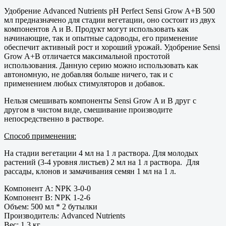
Удобрение Advanced Nutrients рН Perfect Sensi Grow A+B 500
мл предназначено для стадии вегетации, оно состоит из двух
компонентов A и B. Продукт могут использовать как
начинающие, так и опытные садоводы, его применение
обеспечит активный рост и хороший урожай. Удобрение Sensi
Grow A+B отличается максимальной простотой
использования. Данную серию можно использовать как
автономную, не добавляя больше ничего, так и с
применением любых стимуляторов и добавок.
Нельзя смешивать компоненты Sensi Grow A и B друг с
другом в чистом виде, смешивание производите
непосредственно в растворе.
Способ применения:
На стадии вегетации 4 мл на 1 л раствора. Для молодых
растений (3-4 уровня листьев) 2 мл на 1 л раствора. Для
рассады, клонов и замачивания семян 1 мл на 1 л.
Компонент A: NPK 3-0-0
Компонент B: NPK 1-2-6
Объем: 500 мл * 2 бутылки
Производитель: Advanced Nutrients
Вес: 1,3 кг