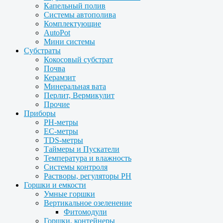
Капельный полив
Системы автополива
Комплектующие
AutoPot
Мини системы
Субстраты
Кокосовый субстрат
Почва
Керамзит
Минеральная вата
Перлит, Вермикулит
Прочие
Приборы
PH-метры
EC-метры
TDS-метры
Таймеры и Пускатели
Температура и влажность
Системы контроля
Растворы, регуляторы PH
Горшки и емкости
Умные горшки
Вертикальное озеленение
Фитомодули
Горшки, контейнеры