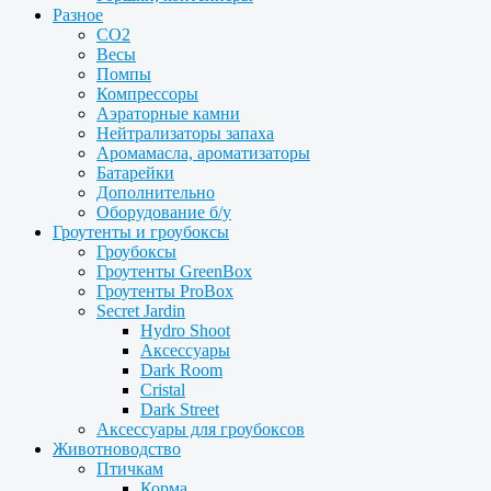
Разное
CO2
Весы
Помпы
Компрессоры
Аэраторные камни
Нейтрализаторы запаха
Аромамасла, ароматизаторы
Батарейки
Дополнительно
Оборудование б/у
Гроутенты и гроубоксы
Гроубоксы
Гроутенты GreenBox
Гроутенты ProBox
Secret Jardin
Hydro Shoot
Аксессуары
Dark Room
Cristal
Dark Street
Аксессуары для гроубоксов
Животноводство
Птичкам
Корма