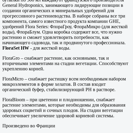
General Hydroponics, занимающего лидирующие позиции в
создании органических и минеральных удобрений для
прогрессивного растениеводства. В наборе собраны все три
компонента, самого известного продукта компании GHE,
удобрений Flora Series: ФлораГроу, ФлораМикро (для жесткой
воды), ФлораБлум. Одна коробка содержит все, что нужно
растению и сможет удовлетворить потребности, как
начинающего садовода, так и продвинутого профессионала.
FloraSet HW
- для жесткой воды.
FloraGro – снабжает растение, как основными, так и
вторичными элементами на стадии вегетации. Способствуют
укреплению корней.
FloraMicro – снабжает растишку всем необходимым набором
микроэлементов в форме хелатов. В состав входит
органический буфер, стабилизирующий PH в растворе.
FloraBloom – при цветении и плодоношении, снабжает
растение элементами, которые необходимы для образования
здоровых соцветий и сочных плодов. На стадии вегетации
обеспечивает увеличение здоровой корневой системы.
Произведено во Франции