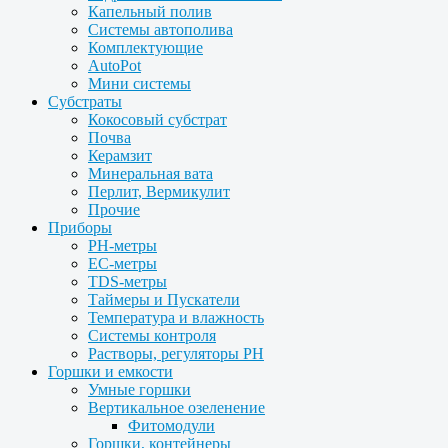
Капельный полив
Системы автополива
Комплектующие
AutoPot
Мини системы
Субстраты
Кокосовый субстрат
Почва
Керамзит
Минеральная вата
Перлит, Вермикулит
Прочие
Приборы
PH-метры
EC-метры
TDS-метры
Таймеры и Пускатели
Температура и влажность
Системы контроля
Растворы, регуляторы PH
Горшки и емкости
Умные горшки
Вертикальное озеленение
Фитомодули
Горшки, контейнеры