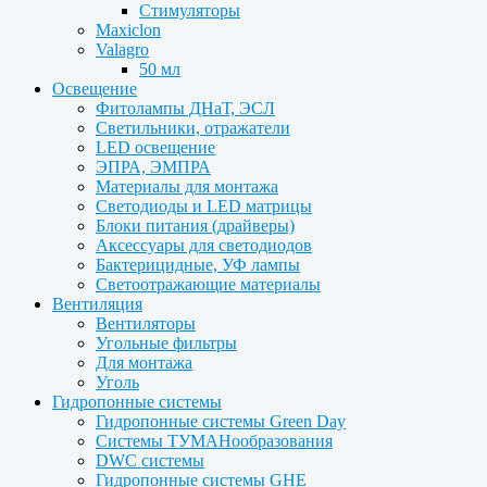
Стимуляторы
Maxiclon
Valagro
50 мл
Освещение
Фитолампы ДНаТ, ЭСЛ
Светильники, отражатели
LED освещение
ЭПРА, ЭМПРА
Материалы для монтажа
Светодиоды и LED матрицы
Блоки питания (драйверы)
Аксессуары для светодиодов
Бактерицидные, УФ лампы
Светоотражающие материалы
Вентиляция
Вентиляторы
Угольные фильтры
Для монтажа
Уголь
Гидропонные системы
Гидропонные системы Green Day
Системы ТУМАНообразования
DWC системы
Гидропонные системы GHE