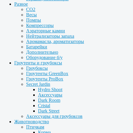
Разное
CO2
Весы
Помпы
Компрессоры
Аэраторные камни
Нейтрализаторы запаха
Аромамасла, ароматизаторы
Батарейки
Дополнительно
Оборудование б/у
Гроутенты и гроубоксы
Гроубоксы
Гроутенты GreenBox
Гроутенты ProBox
Secret Jardin
Hydro Shoot
Аксессуары
Dark Room
Cristal
Dark Street
Аксессуары для гроубоксов
Животноводство
Птичкам
Корма