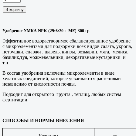
Удобрение УМКА NPK (29:6:20 + ME) 300 гр
Эффективное водорастворимое сбалансированное удобрение
с микроэлементами для подкормки всех видов салата, укропа,
петрушки, спаржи , щавель, кинзы, розмарин, мята,
мелиса,
базилик,туя, можжевельники, декоративные кустарники
и
т.п.
В состав удобрения включены микроэлементы в виде
хелатных соединений, которые усваиваются растениями
независимо от кислотности почвы.
Подходит для открытого
грунта , теплиц, любых систем
фертигации.
С
ПОСОБЫ И НОРМЫ ВНЕСЕНИЯ
Культуры