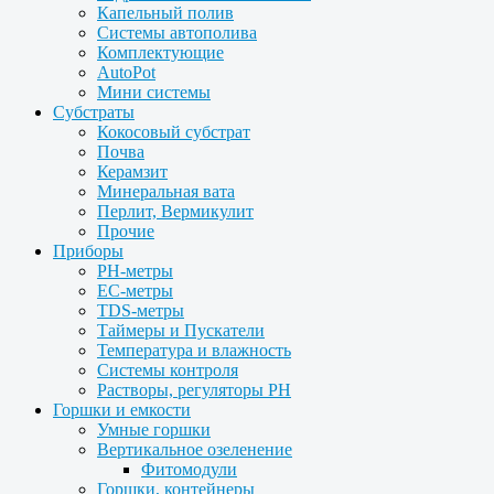
Капельный полив
Системы автополива
Комплектующие
AutoPot
Мини системы
Субстраты
Кокосовый субстрат
Почва
Керамзит
Минеральная вата
Перлит, Вермикулит
Прочие
Приборы
PH-метры
EC-метры
TDS-метры
Таймеры и Пускатели
Температура и влажность
Системы контроля
Растворы, регуляторы PH
Горшки и емкости
Умные горшки
Вертикальное озеленение
Фитомодули
Горшки, контейнеры