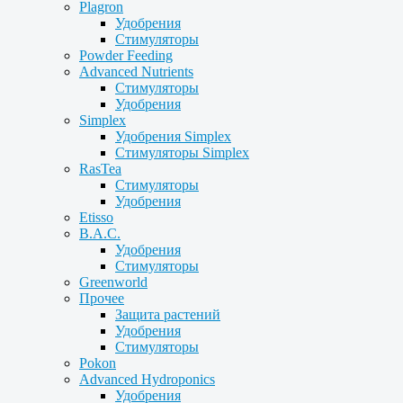
Plagron
Удобрения
Стимуляторы
Powder Feeding
Advanced Nutrients
Стимуляторы
Удобрения
Simplex
Удобрения Simplex
Стимуляторы Simplex
RasTea
Стимуляторы
Удобрения
Etisso
B.A.C.
Удобрения
Стимуляторы
Greenworld
Прочее
Защита растений
Удобрения
Стимуляторы
Pokon
Advanced Hydroponics
Удобрения