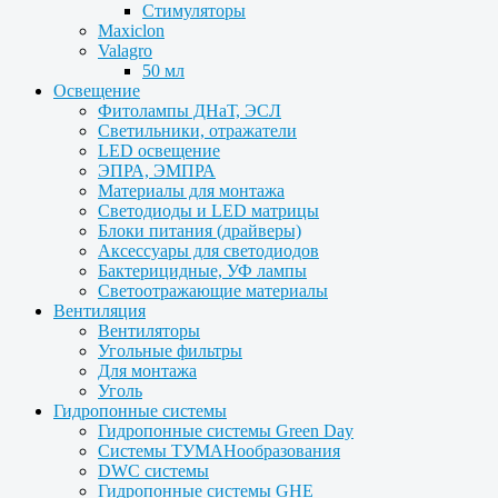
Стимуляторы
Maxiclon
Valagro
50 мл
Освещение
Фитолампы ДНаТ, ЭСЛ
Светильники, отражатели
LED освещение
ЭПРА, ЭМПРА
Материалы для монтажа
Светодиоды и LED матрицы
Блоки питания (драйверы)
Аксессуары для светодиодов
Бактерицидные, УФ лампы
Светоотражающие материалы
Вентиляция
Вентиляторы
Угольные фильтры
Для монтажа
Уголь
Гидропонные системы
Гидропонные системы Green Day
Системы ТУМАНообразования
DWC системы
Гидропонные системы GHE