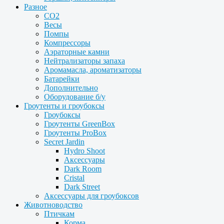
Разное
CO2
Весы
Помпы
Компрессоры
Аэраторные камни
Нейтрализаторы запаха
Аромамасла, ароматизаторы
Батарейки
Дополнительно
Оборудование б/у
Гроутенты и гроубоксы
Гроубоксы
Гроутенты GreenBox
Гроутенты ProBox
Secret Jardin
Hydro Shoot
Аксессуары
Dark Room
Cristal
Dark Street
Аксессуары для гроубоксов
Животноводство
Птичкам
Корма