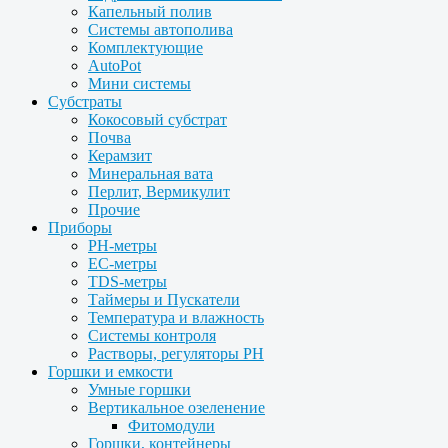
Капельный полив
Системы автополива
Комплектующие
AutoPot
Мини системы
Субстраты
Кокосовый субстрат
Почва
Керамзит
Минеральная вата
Перлит, Вермикулит
Прочие
Приборы
PH-метры
EC-метры
TDS-метры
Таймеры и Пускатели
Температура и влажность
Системы контроля
Растворы, регуляторы PH
Горшки и емкости
Умные горшки
Вертикальное озеленение
Фитомодули
Горшки, контейнеры