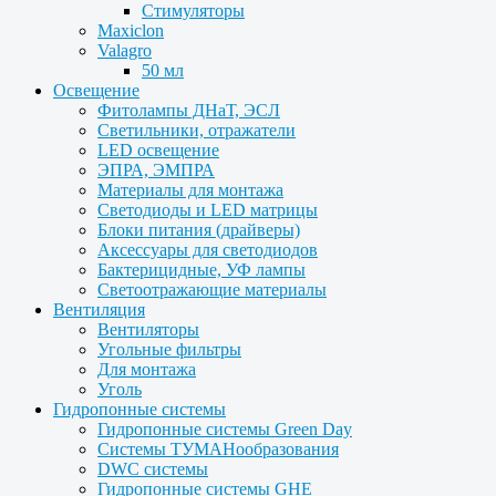
Стимуляторы
Maxiclon
Valagro
50 мл
Освещение
Фитолампы ДНаТ, ЭСЛ
Светильники, отражатели
LED освещение
ЭПРА, ЭМПРА
Материалы для монтажа
Светодиоды и LED матрицы
Блоки питания (драйверы)
Аксессуары для светодиодов
Бактерицидные, УФ лампы
Светоотражающие материалы
Вентиляция
Вентиляторы
Угольные фильтры
Для монтажа
Уголь
Гидропонные системы
Гидропонные системы Green Day
Системы ТУМАНообразования
DWC системы
Гидропонные системы GHE