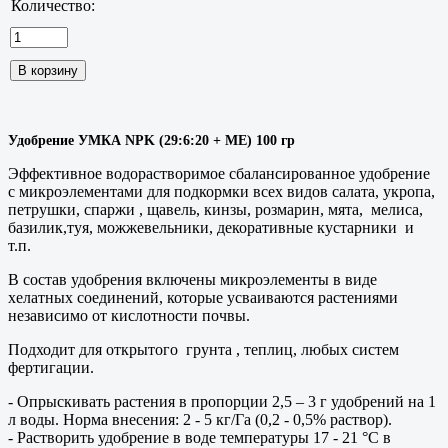
Количество:
Удобрение УМКА NPK (29:6:20 + ME) 100 гр
Эффективное водорастворимое сбалансированное удобрение
с микроэлементами для подкормки всех видов салата, укропа,
петрушки, спаржи , щавель, кинзы, розмарин, мята,
мелиса,
базилик,туя, можжевельники, декоративные кустарники
и
т.п.
В состав удобрения включены микроэлементы в виде
хелатных соединений, которые усваиваются растениями
независимо от кислотности почвы.
Подходит для открытого
грунта , теплиц, любых систем
фертигации.
- Опрыскивать растения в пропорции 2,5 – 3 г удобрений на 1
л воды. Норма внесения: 2 - 5 кг/Га (0,2 - 0,5% раствор).
- Растворить удобрение в воде температуры 17 - 21 °С в