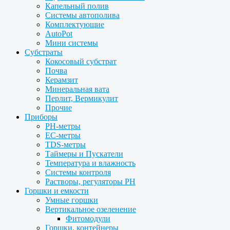
Капельный полив
Системы автополива
Комплектующие
AutoPot
Мини системы
Субстраты
Кокосовый субстрат
Почва
Керамзит
Минеральная вата
Перлит, Вермикулит
Прочие
Приборы
PH-метры
EC-метры
TDS-метры
Таймеры и Пускатели
Температура и влажность
Системы контроля
Растворы, регуляторы PH
Горшки и емкости
Умные горшки
Вертикальное озеленение
Фитомодули
Горшки, контейнеры