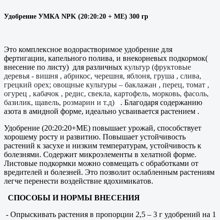
Удобрение УМКА NPK (20:20:20 + ME) 300 гр
Это комплексное водорастворимое удобрение для
фертигации, капельного полива, и внекорневых подкормок(
внесение по листу)
для различных
культур (фруктовые
деревья - вишня , абрикос, черешня, яблоня, груша , слива,
грецкий орех; овощные культуры – баклажан , перец, томат ,
огурец , кабачок , редис, свекла, картофель, морковь, фасоль,
базилик, щавель, розмарин и т.д)
. Благодаря содержанию
азота в амидной форме, идеально усваивается растением .
Удобрение (20:20:20+МЕ) повышает урожай, способствует
хорошему росту и развитию. Повышает устойчивость
растений к засухе и низким температурам, устойчивость к
болезнями. Содержит микроэлементы в хелатной форме.
Листовые подкормки можно совмещать с обработками от
вредителей и болезней. Это позволит ослабленным растениям
легче перенести воздействие ядохимикатов.
СПОСОБЫ И НОРМЫ ВНЕСЕНИЯ
- Опрыскивать растения в пропорции 2,5 – 3 г удобрений на 1