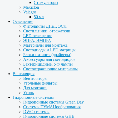
Стимуляторы
Maxiclon
Valagro
50 мл
Освещение
Фитолампы ДНаТ, ЭСЛ
Светильники, отражатели
LED освещение
ЭПРА, ЭМПРА
Материалы для монтажа
Светодиоды и LED матрицы
Блоки питания (драйверы)
Аксессуары для светодиодов
Бактерицидные, УФ лампы
Светоотражающие материалы
Вентиляция
Вентиляторы
Угольные фильтры
Для монтажа
Уголь
Гидропонные системы
Гидропонные системы Green Day
Системы ТУМАНообразования
DWC системы
Гидропонные системы GHE