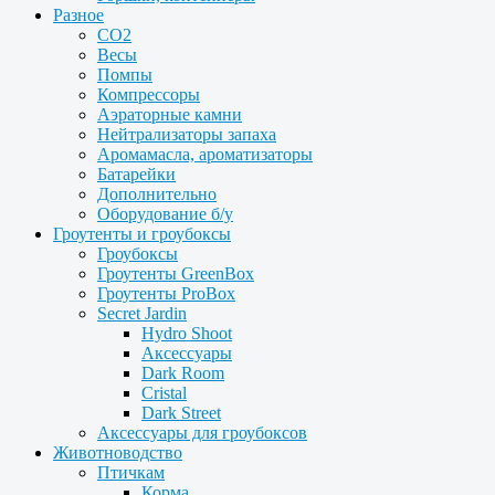
Разное
CO2
Весы
Помпы
Компрессоры
Аэраторные камни
Нейтрализаторы запаха
Аромамасла, ароматизаторы
Батарейки
Дополнительно
Оборудование б/у
Гроутенты и гроубоксы
Гроубоксы
Гроутенты GreenBox
Гроутенты ProBox
Secret Jardin
Hydro Shoot
Аксессуары
Dark Room
Cristal
Dark Street
Аксессуары для гроубоксов
Животноводство
Птичкам
Корма