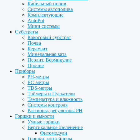
Капельный полив
Системы автополива
Комплектующие
AutoPot
Мини системы
Субстраты
Кокосовый субстрат
Почва
Керамзит
Минеральная вата
Перлит, Вермикулит
Прочие
Приборы
PH-метры
EC-метры
TDS-метры
Таймеры и Пускатели
Температура и влажность
Системы контроля
Растворы, регуляторы PH
Горшки и емкости
Умные горшки
Вертикальное озеленение
Фитомодули
Горшки, контейнеры