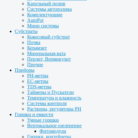
Капельный полив
Системы автополива
Комплектующие
AutoPot
Мини системы
Субстраты
Кокосовый субстрат
Почва
Керамзит
Минеральная вата
Перлит, Вермикулит
Прочие
Приборы
PH-метры
EC-метры
TDS-метры
Таймеры и Пускатели
Температура и влажность
Системы контроля
Растворы, регуляторы PH
Горшки и емкости
Умные горшки
Вертикальное озеленение
Фитомодули
Горшки, контейнеры