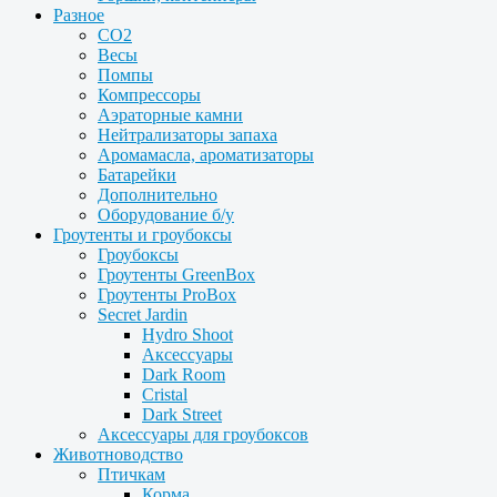
Разное
CO2
Весы
Помпы
Компрессоры
Аэраторные камни
Нейтрализаторы запаха
Аромамасла, ароматизаторы
Батарейки
Дополнительно
Оборудование б/у
Гроутенты и гроубоксы
Гроубоксы
Гроутенты GreenBox
Гроутенты ProBox
Secret Jardin
Hydro Shoot
Аксессуары
Dark Room
Cristal
Dark Street
Аксессуары для гроубоксов
Животноводство
Птичкам
Корма