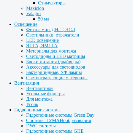
Стимуляторы
Maxiclon
Valagro
50 мл
Освещение
Фитолампы ДНаТ, ЭСЛ
Светильники, отражатели
LED освещение
ЭПРА, ЭМПРА
Материалы для монтажа
Светодиоды и LED матрицы
Блоки питания (драйверы)
Аксессуары для светодиодов
Бактерицидные, УФ лампы
Светоотражающие материалы
Вентиляция
Вентиляторы
Угольные фильтры
Для монтажа
Уголь
Гидропонные системы
Гидропонные системы Green Day
Системы ТУМАНообразования
DWC системы
Гидропонные системы GHE