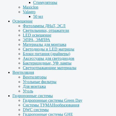
Стимуляторы
Maxiclon
Valagro
50 мл
Освещение
Фитолампы ДНаТ, ЭСЛ
Светильники, отражатели
LED освещение
ЭПРА, ЭМПРА
Материалы для монтажа
Светодиоды и LED матрицы
Блоки питания (драйверы)
Аксессуары для светодиодов
Бактерицидные, УФ лампы
Светоотражающие материалы
Вентиляция
Вентиляторы
Угольные фильтры
Для монтажа
Уголь
Гидропонные системы
Гидропонные системы Green Day
Системы ТУМАНообразования
DWC системы
Гидропонные системы GHE