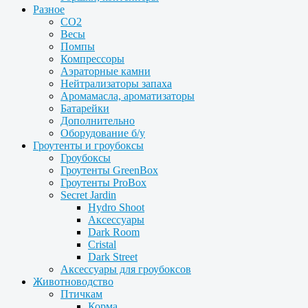
Разное
CO2
Весы
Помпы
Компрессоры
Аэраторные камни
Нейтрализаторы запаха
Аромамасла, ароматизаторы
Батарейки
Дополнительно
Оборудование б/у
Гроутенты и гроубоксы
Гроубоксы
Гроутенты GreenBox
Гроутенты ProBox
Secret Jardin
Hydro Shoot
Аксессуары
Dark Room
Cristal
Dark Street
Аксессуары для гроубоксов
Животноводство
Птичкам
Корма