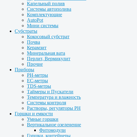
Капельный полив
Системы автополива
Комплектующие
AutoPot
Мини системы
Субстраты
Кокосовый субстрат
Почва
Керамзит
Минеральная вата
Перлит, Вермикулит
Прочие
Приборы
PH-метры
EC-метры
TDS-метры
Таймеры и Пускатели
Температура и влажность
Системы контроля
Растворы, регуляторы PH
Горшки и емкости
Умные горшки
Вертикальное озеленение
Фитомодули
Горшки, контейнеры