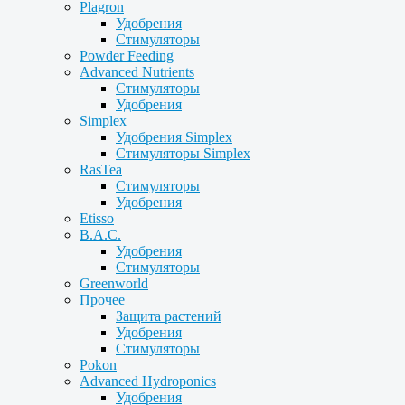
Plagron
Удобрения
Стимуляторы
Powder Feeding
Advanced Nutrients
Стимуляторы
Удобрения
Simplex
Удобрения Simplex
Стимуляторы Simplex
RasTea
Стимуляторы
Удобрения
Etisso
B.A.C.
Удобрения
Стимуляторы
Greenworld
Прочее
Защита растений
Удобрения
Стимуляторы
Pokon
Advanced Hydroponics
Удобрения