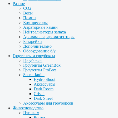
Разное
CO2
Весы
Помпы
Компрессоры
Аэраторные камни
Нейтрализаторы запаха
Аромамасла, ароматизаторы
Батарейки
Дополнительно
Оборудование б/у
Гроутенты и гроубоксы
Гроубоксы
Гроутенты GreenBox
Гроутенты ProBox
Secret Jardin
Hydro Shoot
Аксессуары
Dark Room
Cristal
Dark Street
Аксессуары для гроубоксов
Животноводство
Птичкам
Корма