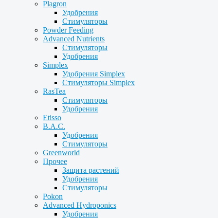
Plagron
Удобрения
Стимуляторы
Powder Feeding
Advanced Nutrients
Стимуляторы
Удобрения
Simplex
Удобрения Simplex
Стимуляторы Simplex
RasTea
Стимуляторы
Удобрения
Etisso
B.A.C.
Удобрения
Стимуляторы
Greenworld
Прочее
Защита растений
Удобрения
Стимуляторы
Pokon
Advanced Hydroponics
Удобрения