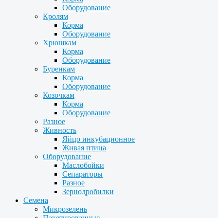
Оборудование
Кролям
Корма
Оборудование
Хрюшкам
Корма
Оборудование
Буренкам
Корма
Оборудование
Козочкам
Корма
Оборудование
Разное
Живность
Яйцо инкубационное
Живая птица
Оборудование
Маслобойки
Сепараторы
Разное
Зернодробилки
Семена
Микрозелень
Пакетированные