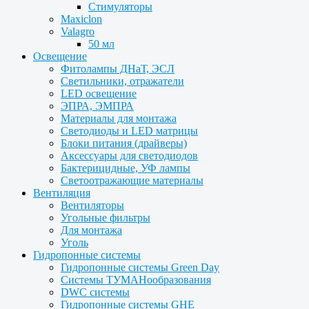
Стимуляторы
Maxiclon
Valagro
50 мл
Освещение
Фитолампы ДНаТ, ЭСЛ
Светильники, отражатели
LED освещение
ЭПРА, ЭМПРА
Материалы для монтажа
Светодиоды и LED матрицы
Блоки питания (драйверы)
Аксессуары для светодиодов
Бактерицидные, УФ лампы
Светоотражающие материалы
Вентиляция
Вентиляторы
Угольные фильтры
Для монтажа
Уголь
Гидропонные системы
Гидропонные системы Green Day
Системы ТУМАНообразования
DWC системы
Гидропонные системы GHE