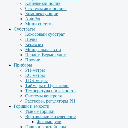
Капельный полив
Системы автополива
Комплектующие
AutoPot
Мини системы
Субстраты
Кокосовый субстрат
Почва
Керамзит
Минеральная вата
Перлит, Вермикулит
Прочие
Приборы
PH-метры
EC-метры
TDS-метры
Таймеры и Пускатели
Температура и влажность
Системы контроля
Растворы, регуляторы PH
Горшки и емкости
Умные горшки
Вертикальное озеленение
Фитомодули
Горшки, контейнеры