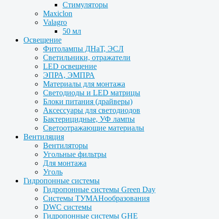
Стимуляторы
Maxiclon
Valagro
50 мл
Освещение
Фитолампы ДНаТ, ЭСЛ
Светильники, отражатели
LED освещение
ЭПРА, ЭМПРА
Материалы для монтажа
Светодиоды и LED матрицы
Блоки питания (драйверы)
Аксессуары для светодиодов
Бактерицидные, УФ лампы
Светоотражающие материалы
Вентиляция
Вентиляторы
Угольные фильтры
Для монтажа
Уголь
Гидропонные системы
Гидропонные системы Green Day
Системы ТУМАНообразования
DWC системы
Гидропонные системы GHE