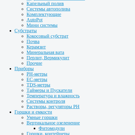
Капельный полив
Системы автополива
Комплектующие
AutoPot
Мини системы
Субстраты
Кокосовый субстрат
Почва
Керамзит
Минеральная вата
Перлит, Вермикулит
Прочие
Приборы
PH-метры
EC-метры
TDS-метры
Таймеры и Пускатели
Температура и влажность
Системы контроля
Растворы, регуляторы PH
Горшки и емкости
Умные горшки
Вертикальное озеленение
Фитомодули
Горшки, контейнеры