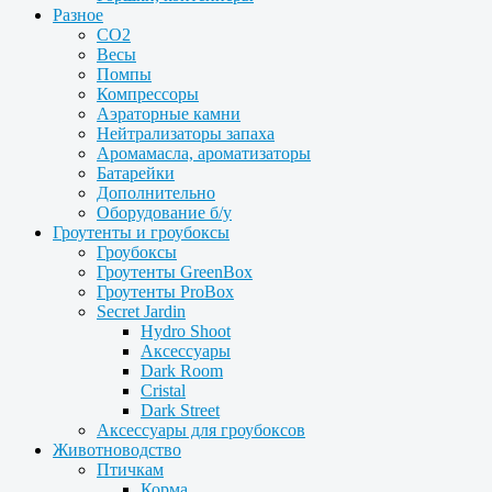
Разное
CO2
Весы
Помпы
Компрессоры
Аэраторные камни
Нейтрализаторы запаха
Аромамасла, ароматизаторы
Батарейки
Дополнительно
Оборудование б/у
Гроутенты и гроубоксы
Гроубоксы
Гроутенты GreenBox
Гроутенты ProBox
Secret Jardin
Hydro Shoot
Аксессуары
Dark Room
Cristal
Dark Street
Аксессуары для гроубоксов
Животноводство
Птичкам
Корма