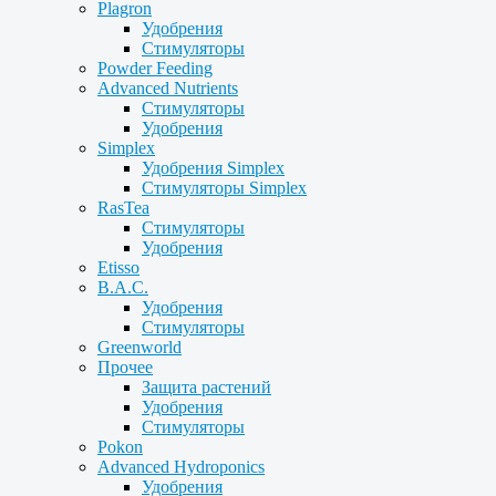
Plagron
Удобрения
Стимуляторы
Powder Feeding
Advanced Nutrients
Стимуляторы
Удобрения
Simplex
Удобрения Simplex
Стимуляторы Simplex
RasTea
Стимуляторы
Удобрения
Etisso
B.A.C.
Удобрения
Стимуляторы
Greenworld
Прочее
Защита растений
Удобрения
Стимуляторы
Pokon
Advanced Hydroponics
Удобрения