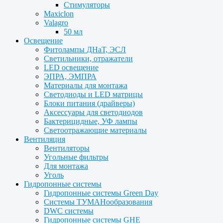
Стимуляторы
Maxiclon
Valagro
50 мл
Освещение
Фитолампы ДНаТ, ЭСЛ
Светильники, отражатели
LED освещение
ЭПРА, ЭМПРА
Материалы для монтажа
Светодиоды и LED матрицы
Блоки питания (драйверы)
Аксессуары для светодиодов
Бактерицидные, УФ лампы
Светоотражающие материалы
Вентиляция
Вентиляторы
Угольные фильтры
Для монтажа
Уголь
Гидропонные системы
Гидропонные системы Green Day
Системы ТУМАНообразования
DWC системы
Гидропонные системы GHE