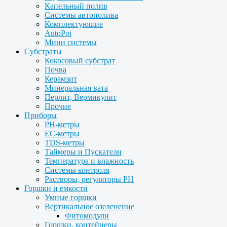
Капельный полив
Системы автополива
Комплектующие
AutoPot
Мини системы
Субстраты
Кокосовый субстрат
Почва
Керамзит
Минеральная вата
Перлит, Вермикулит
Прочие
Приборы
PH-метры
EC-метры
TDS-метры
Таймеры и Пускатели
Температура и влажность
Системы контроля
Растворы, регуляторы PH
Горшки и емкости
Умные горшки
Вертикальное озеленение
Фитомодули
Горшки, контейнеры