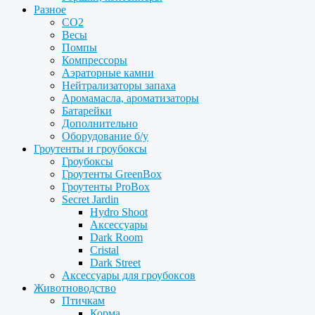
Разное
CO2
Весы
Помпы
Компрессоры
Аэраторные камни
Нейтрализаторы запаха
Аромамасла, ароматизаторы
Батарейки
Дополнительно
Оборудование б/у
Гроутенты и гроубоксы
Гроубоксы
Гроутенты GreenBox
Гроутенты ProBox
Secret Jardin
Hydro Shoot
Аксессуары
Dark Room
Cristal
Dark Street
Аксессуары для гроубоксов
Животноводство
Птичкам
Корма