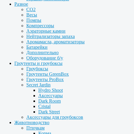
Разное
CO2
Весы
Помпы
Компрессоры
Аэраторные камни
Нейтрализаторы запаха
Аромамасла, ароматизаторы
Батарейки
Дополнительно
Оборудование б/у
Гроутенты и гроубоксы
Гроубоксы
Гроутенты GreenBox
Гроутенты ProBox
Secret Jardin
Hydro Shoot
Аксессуары
Dark Room
Cristal
Dark Street
Аксессуары для гроубоксов
Животноводство
Птичкам
Корма