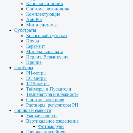
Капельный полив
Системы автополива
Комплектующие
AutoPot
Мини системы
Субстраты
Кокосовый субстрат
Почва
Керамзит
Минеральная вата
Перлит, Вермикулит
Прочие
Приборы
PH-метры
EC-метры
TDS-метры
Таймеры и Пускатели
Температура и влажность
Системы контроля
Растворы, регуляторы PH
Горшки и емкости
Умные горшки
Вертикальное озеленение
Фитомодули
Горшки, контейнеры