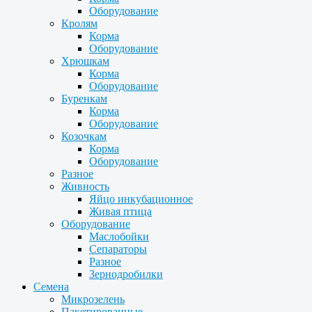
Оборудование
Кролям
Корма
Оборудование
Хрюшкам
Корма
Оборудование
Буренкам
Корма
Оборудование
Козочкам
Корма
Оборудование
Разное
Живность
Яйцо инкубационное
Живая птица
Оборудование
Маслобойки
Сепараторы
Разное
Зернодробилки
Семена
Микрозелень
Пакетированные