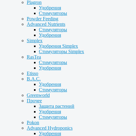
Plagron
Удобрения
Стимуляторы
Powder Feeding
Advanced Nutrients
Стимуляторы
Удобрения
Simplex
Удобрения Simplex
Стимуляторы Simplex
RasTea
Стимуляторы
Удобрения
Etisso
B.A.C.
Удобрения
Стимуляторы
Greenworld
Прочее
Защита растений
Удобрения
Стимуляторы
Pokon
Advanced Hydroponics
Удобрения