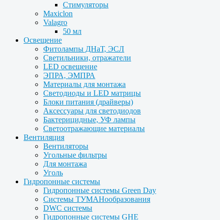
Стимуляторы
Maxiclon
Valagro
50 мл
Освещение
Фитолампы ДНаТ, ЭСЛ
Светильники, отражатели
LED освещение
ЭПРА, ЭМПРА
Материалы для монтажа
Светодиоды и LED матрицы
Блоки питания (драйверы)
Аксессуары для светодиодов
Бактерицидные, УФ лампы
Светоотражающие материалы
Вентиляция
Вентиляторы
Угольные фильтры
Для монтажа
Уголь
Гидропонные системы
Гидропонные системы Green Day
Системы ТУМАНообразования
DWC системы
Гидропонные системы GHE