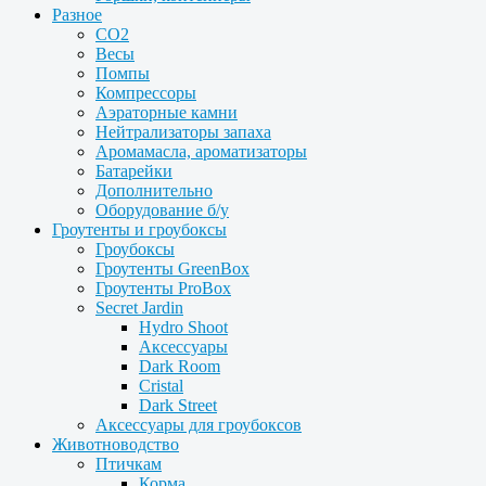
Разное
CO2
Весы
Помпы
Компрессоры
Аэраторные камни
Нейтрализаторы запаха
Аромамасла, ароматизаторы
Батарейки
Дополнительно
Оборудование б/у
Гроутенты и гроубоксы
Гроубоксы
Гроутенты GreenBox
Гроутенты ProBox
Secret Jardin
Hydro Shoot
Аксессуары
Dark Room
Cristal
Dark Street
Аксессуары для гроубоксов
Животноводство
Птичкам
Корма