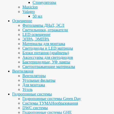
Стимуляторы
Maxiclon
Valagro
50 мл
Освещение
Фитолампы ДНаТ, ЭСЛ
Светильники, отражатели
LED освещение
ЭПРА, ЭМПРА
Материалы для монтажа
Светодиоды и LED матрицы
Блоки питания (драйверы)
Аксессуары для светодиодов
Бактерицидные, УФ лампы
Светоотражающие материалы
Вентиляция
Вентиляторы
Угольные фильтры
Для монтажа
Уголь
Гидропонные системы
Гидропонные системы Green Day
Системы ТУМАНообразования
DWC системы
Гидропонные системы GHE