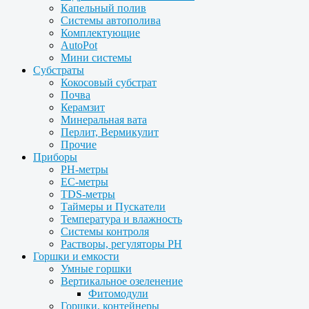
Капельный полив
Системы автополива
Комплектующие
AutoPot
Мини системы
Субстраты
Кокосовый субстрат
Почва
Керамзит
Минеральная вата
Перлит, Вермикулит
Прочие
Приборы
PH-метры
EC-метры
TDS-метры
Таймеры и Пускатели
Температура и влажность
Системы контроля
Растворы, регуляторы PH
Горшки и емкости
Умные горшки
Вертикальное озеленение
Фитомодули
Горшки, контейнеры