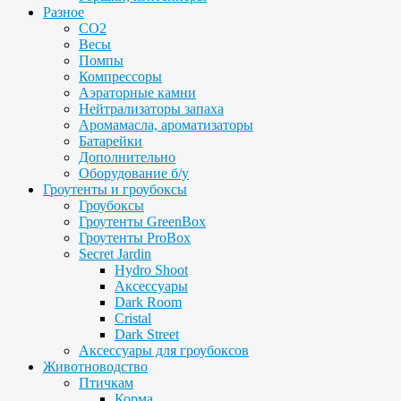
Разное
CO2
Весы
Помпы
Компрессоры
Аэраторные камни
Нейтрализаторы запаха
Аромамасла, ароматизаторы
Батарейки
Дополнительно
Оборудование б/у
Гроутенты и гроубоксы
Гроубоксы
Гроутенты GreenBox
Гроутенты ProBox
Secret Jardin
Hydro Shoot
Аксессуары
Dark Room
Cristal
Dark Street
Аксессуары для гроубоксов
Животноводство
Птичкам
Корма