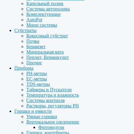
Капельный полив
Системы автополива
Комплектующие
AutoPot
Мини системы
Субстраты
Кокосовый субстрат
Почва
Керамзит
Минеральная вата
Перлит, Вермикулит
Прочие
Приборы
PH-метры
EC-метры
TDS-метры
Таймеры и Пускатели
Температура и влажность
Системы контроля
Растворы, регуляторы PH
Горшки и емкости
Умные горшки
Вертикальное озеленение
Фитомодули
Горшки, контейнеры