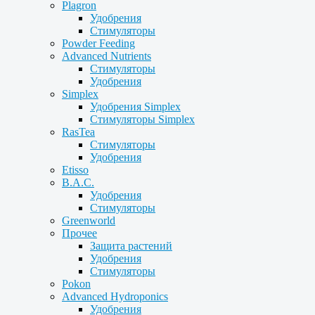
Plagron
Удобрения
Стимуляторы
Powder Feeding
Advanced Nutrients
Стимуляторы
Удобрения
Simplex
Удобрения Simplex
Стимуляторы Simplex
RasTea
Стимуляторы
Удобрения
Etisso
B.A.C.
Удобрения
Стимуляторы
Greenworld
Прочее
Защита растений
Удобрения
Стимуляторы
Pokon
Advanced Hydroponics
Удобрения