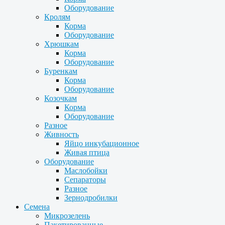
Оборудование
Кролям
Корма
Оборудование
Хрюшкам
Корма
Оборудование
Буренкам
Корма
Оборудование
Козочкам
Корма
Оборудование
Разное
Живность
Яйцо инкубационное
Живая птица
Оборудование
Маслобойки
Сепараторы
Разное
Зернодробилки
Семена
Микрозелень
Пакетированные