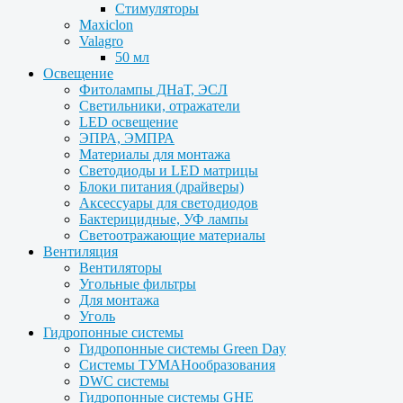
Стимуляторы
Maxiclon
Valagro
50 мл
Освещение
Фитолампы ДНаТ, ЭСЛ
Светильники, отражатели
LED освещение
ЭПРА, ЭМПРА
Материалы для монтажа
Светодиоды и LED матрицы
Блоки питания (драйверы)
Аксессуары для светодиодов
Бактерицидные, УФ лампы
Светоотражающие материалы
Вентиляция
Вентиляторы
Угольные фильтры
Для монтажа
Уголь
Гидропонные системы
Гидропонные системы Green Day
Системы ТУМАНообразования
DWC системы
Гидропонные системы GHE