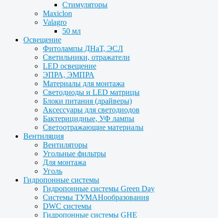
Стимуляторы
Maxiclon
Valagro
50 мл
Освещение
Фитолампы ДНаТ, ЭСЛ
Светильники, отражатели
LED освещение
ЭПРА, ЭМПРА
Материалы для монтажа
Светодиоды и LED матрицы
Блоки питания (драйверы)
Аксессуары для светодиодов
Бактерицидные, УФ лампы
Светоотражающие материалы
Вентиляция
Вентиляторы
Угольные фильтры
Для монтажа
Уголь
Гидропонные системы
Гидропонные системы Green Day
Системы ТУМАНообразования
DWC системы
Гидропонные системы GHE