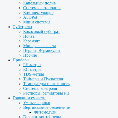
Капельный полив
Системы автополива
Комплектующие
AutoPot
Мини системы
Субстраты
Кокосовый субстрат
Почва
Керамзит
Минеральная вата
Перлит, Вермикулит
Прочие
Приборы
PH-метры
EC-метры
TDS-метры
Таймеры и Пускатели
Температура и влажность
Системы контроля
Растворы, регуляторы PH
Горшки и емкости
Умные горшки
Вертикальное озеленение
Фитомодули
Горшки, контейнеры