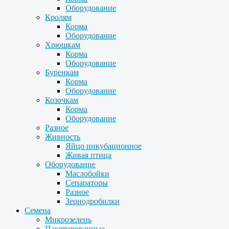
Оборудование
Кролям
Корма
Оборудование
Хрюшкам
Корма
Оборудование
Буренкам
Корма
Оборудование
Козочкам
Корма
Оборудование
Разное
Живность
Яйцо инкубационное
Живая птица
Оборудование
Маслобойки
Сепараторы
Разное
Зернодробилки
Семена
Микрозелень
Пакетированные