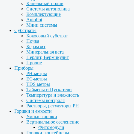
Капельный полив
Системы автополива
Комплектующие
AutoPot
Мини системы
Субстраты
Кокосовый субстрат
Почва
Керамзит
Минеральная вата
Перлит, Вермикулит
Прочие
Приборы
PH-метры
EC-метры
TDS-метры
Таймеры и Пускатели
Температура и влажность
Системы контроля
Растворы, регуляторы PH
Горшки и емкости
Умные горшки
Вертикальное озеленение
Фитомодули
Горшки, контейнеры