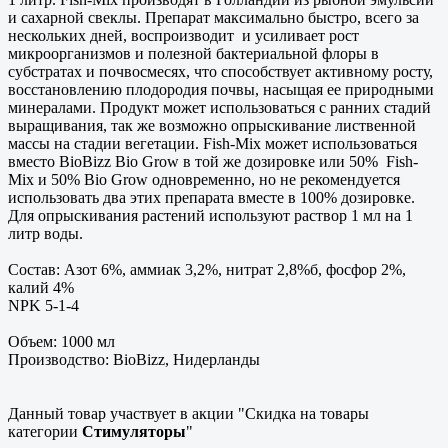
и сахарной свеклы. Препарат максимально быстро, всего за
нескольких дней, воспроизводит и усиливает рост
микроорганизмов и полезной бактериальной флоры в
субстратах и почвосмесях, что способствует активному росту,
восстановлению плодородия почвы, насыщая ее природными
минералами. Продукт может использоваться с ранних стадий
выращивания, так же возможно опрыскивание лиственной
массы на стадии вегетации. Fish-Mix может использоваться
вместо BioBizz Bio Grow в той же дозировке или 50% Fish-
Mix и 50% Bio Grow одновременно, но не рекомендуется
использовать два этих препарата вместе в 100% дозировке.
Для опрыскивания растений используют раствор 1 мл на 1
литр воды.
Состав: Азот 6%, аммиак 3,2%, нитрат 2,8%б, фосфор 2%,
калий 4%
NPK 5-1-4
Объем: 1000 мл
Производство: BioBizz, Нидерланды
Данный товар участвует в акции "Скидка на товары
категории
Стимуляторы
"