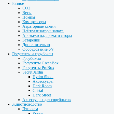
Разное
CO2
Весы
Помпы
Компрессоры
Аэраторные камни
Нейтрализаторы запаха
Аромамасла, ароматизаторы
Батарейки
Дополнительно
Оборудование б/у
Гроутенты и гроубоксы
Гроубоксы
Гроутенты GreenBox
Гроутенты ProBox
Secret Jardin
Hydro Shoot
Аксессуары
Dark Room
Cristal
Dark Street
Аксессуары для гроубоксов
Животноводство
Птичкам
Корма