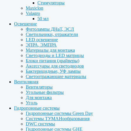
Стимуляторы
Maxiclon
Valagro
50 мл
Освещение
Фитолампы ДНаТ, ЭСЛ
Светильники, отражатели
LED освещение
ЭПРА, ЭМПРА
Материалы для монтажа
Светодиоды и LED матрицы
Блоки питания (драйверы)
Аксессуары для светодиодов
Бактерицидные, УФ лампы
Светоотражающие материалы
Вентиляция
Вентиляторы
Угольные фильтры
Для монтажа
Уголь
Гидропонные системы
Гидропонные системы Green Day
Системы ТУМАНообразования
DWC системы
Гидропонные системы GHE