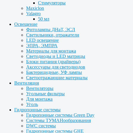
Стимуляторы
Maxiclon
Valagro
50 мл
Освещение
Фитолампы ДНаТ, ЭСЛ
Светильники, отражатели
LED освещение
ЭПРА, ЭМПРА
Материалы для монтажа
Светодиоды и LED матрицы
Блоки питания (драйверы)
Аксессуары для светодиодов
Бактерицидные, УФ лампы
Светоотражающие материалы
Вентиляция
Вентиляторы
Угольные фильтры
Для монтажа
Уголь
Гидропонные системы
Гидропонные системы Green Day
Системы ТУМАНообразования
DWC системы
Гидропонные системы GHE