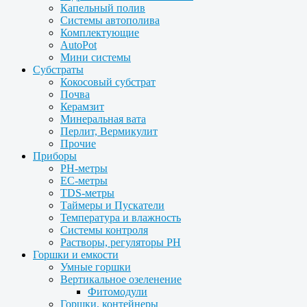
Капельный полив
Системы автополива
Комплектующие
AutoPot
Мини системы
Субстраты
Кокосовый субстрат
Почва
Керамзит
Минеральная вата
Перлит, Вермикулит
Прочие
Приборы
PH-метры
EC-метры
TDS-метры
Таймеры и Пускатели
Температура и влажность
Системы контроля
Растворы, регуляторы PH
Горшки и емкости
Умные горшки
Вертикальное озеленение
Фитомодули
Горшки, контейнеры