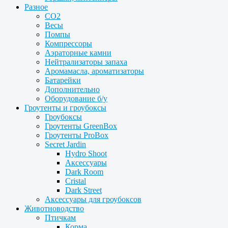
Разное
CO2
Весы
Помпы
Компрессоры
Аэраторные камни
Нейтрализаторы запаха
Аромамасла, ароматизаторы
Батарейки
Дополнительно
Оборудование б/у
Гроутенты и гроубоксы
Гроубоксы
Гроутенты GreenBox
Гроутенты ProBox
Secret Jardin
Hydro Shoot
Аксессуары
Dark Room
Cristal
Dark Street
Аксессуары для гроубоксов
Животноводство
Птичкам
Корма