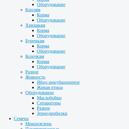
Оборудование
Кролям
Корма
Оборудование
Хрюшкам
Корма
Оборудование
Буренкам
Корма
Оборудование
Козочкам
Корма
Оборудование
Разное
Живность
Яйцо инкубационное
Живая птица
Оборудование
Маслобойки
Сепараторы
Разное
Зернодробилки
Семена
Микрозелень
Пакетированные