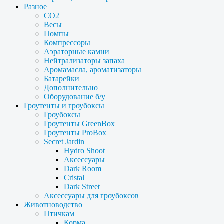
Разное
CO2
Весы
Помпы
Компрессоры
Аэраторные камни
Нейтрализаторы запаха
Аромамасла, ароматизаторы
Батарейки
Дополнительно
Оборудование б/у
Гроутенты и гроубоксы
Гроубоксы
Гроутенты GreenBox
Гроутенты ProBox
Secret Jardin
Hydro Shoot
Аксессуары
Dark Room
Cristal
Dark Street
Аксессуары для гроубоксов
Животноводство
Птичкам
Корма