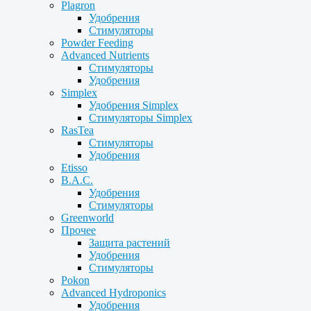
Plagron
Удобрения
Стимуляторы
Powder Feeding
Advanced Nutrients
Стимуляторы
Удобрения
Simplex
Удобрения Simplex
Стимуляторы Simplex
RasTea
Стимуляторы
Удобрения
Etisso
B.A.C.
Удобрения
Стимуляторы
Greenworld
Прочее
Защита растений
Удобрения
Стимуляторы
Pokon
Advanced Hydroponics
Удобрения