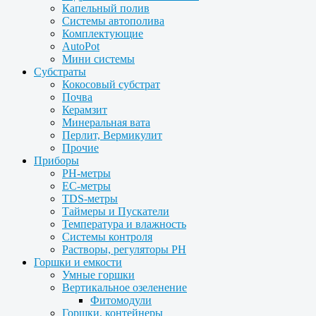
Капельный полив
Системы автополива
Комплектующие
AutoPot
Мини системы
Субстраты
Кокосовый субстрат
Почва
Керамзит
Минеральная вата
Перлит, Вермикулит
Прочие
Приборы
PH-метры
EC-метры
TDS-метры
Таймеры и Пускатели
Температура и влажность
Системы контроля
Растворы, регуляторы PH
Горшки и емкости
Умные горшки
Вертикальное озеленение
Фитомодули
Горшки, контейнеры