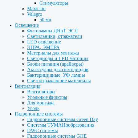
Стимуляторы
Maxiclon
Valagro
50 мл
Освещение
Фитолампы ДНаТ, ЭСЛ
Светильники, отражатели
LED освещение
ЭПРА, ЭМПРА
Материалы для монтажа
Светодиоды и LED матрицы
Блоки питания (драйверы)
Аксессуары для светодиодов
Бактерицидные, УФ лампы
Светоотражающие материалы
Вентиляция
Вентиляторы
Угольные фильтры
Для монтажа
Уголь
Гидропонные системы
Гидропонные системы Green Day
Системы ТУМАНообразования
DWC системы
Гидропонные системы GHE