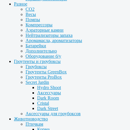
Разное
CO2
Весы
Помпы
Компрессоры
Аэраторные камни
Нейтрализаторы запаха
Аромамасла, ароматизаторы
Батарейки
Дополнительно
Оборудование б/у
Гроутенты и гроубоксы
Гроубоксы
Гроутенты GreenBox
Гроутенты ProBox
Secret Jardin
Hydro Shoot
Аксессуары
Dark Room
Cristal
Dark Street
Аксессуары для гроубоксов
Животноводство
Птичкам
Корма