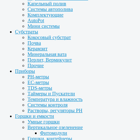
Капельный полив
Системы автополива
Комплектующие
AutoPot
Мини системы
Субстраты
Кокосовый субстрат
Почва
Керамзит
Минеральная вата
Перлит, Вермикулит
Прочие
Приборы
PH-метры
EC-метры
TDS-метры
Таймеры и Пускатели
Температура и влажность
Системы контроля
Растворы, регуляторы PH
Горшки и емкости
Умные горшки
Вертикальное озеленение
Фитомодули
Горшки, контейнеры