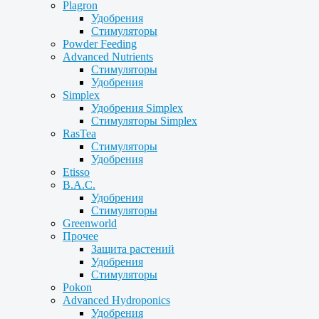
Plagron
Удобрения
Стимуляторы
Powder Feeding
Advanced Nutrients
Стимуляторы
Удобрения
Simplex
Удобрения Simplex
Стимуляторы Simplex
RasTea
Стимуляторы
Удобрения
Etisso
B.A.C.
Удобрения
Стимуляторы
Greenworld
Прочее
Защита растений
Удобрения
Стимуляторы
Pokon
Advanced Hydroponics
Удобрения