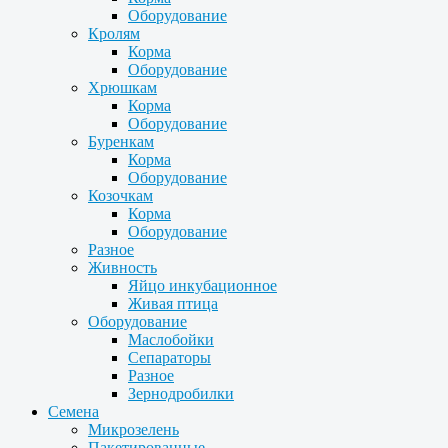
Оборудование
Кролям
Корма
Оборудование
Хрюшкам
Корма
Оборудование
Буренкам
Корма
Оборудование
Козочкам
Корма
Оборудование
Разное
Живность
Яйцо инкубационное
Живая птица
Оборудование
Маслобойки
Сепараторы
Разное
Зернодробилки
Семена
Микрозелень
Пакетированные