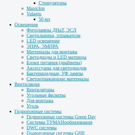
Стимуляторы
Maxiclon
Valagro
50 мл
Освещение
Фитолампы ДНаТ, ЭСЛ
Светильники, отражатели
LED освещение
ЭПРА, ЭМПРА
Материалы для монтажа
Светодиоды и LED матрицы
Блоки питания (драйверы)
Аксессуары для светодиодов
Бактерицидные, УФ лампы
Светоотражающие материалы
Вентиляция
Вентиляторы
Угольные фильтры
Для монтажа
Уголь
Гидропонные системы
Гидропонные системы Green Day
Системы ТУМАНообразования
DWC системы
Гидропонные системы GHE