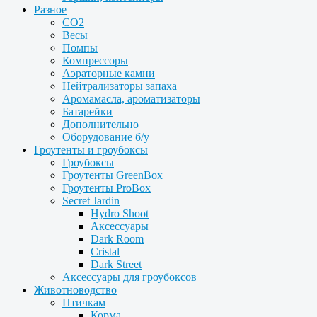
Разное
CO2
Весы
Помпы
Компрессоры
Аэраторные камни
Нейтрализаторы запаха
Аромамасла, ароматизаторы
Батарейки
Дополнительно
Оборудование б/у
Гроутенты и гроубоксы
Гроубоксы
Гроутенты GreenBox
Гроутенты ProBox
Secret Jardin
Hydro Shoot
Аксессуары
Dark Room
Cristal
Dark Street
Аксессуары для гроубоксов
Животноводство
Птичкам
Корма