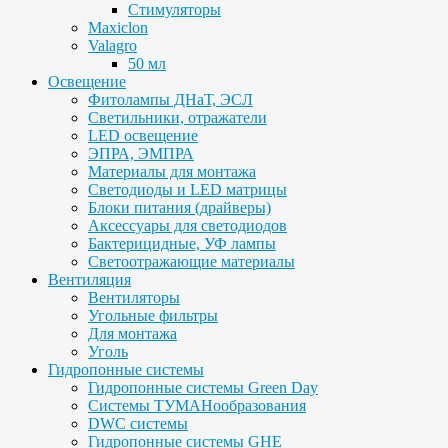
Стимуляторы
Maxiclon
Valagro
50 мл
Освещение
Фитолампы ДНаТ, ЭСЛ
Светильники, отражатели
LED освещение
ЭПРА, ЭМПРА
Материалы для монтажа
Светодиоды и LED матрицы
Блоки питания (драйверы)
Аксессуары для светодиодов
Бактерицидные, УФ лампы
Светоотражающие материалы
Вентиляция
Вентиляторы
Угольные фильтры
Для монтажа
Уголь
Гидропонные системы
Гидропонные системы Green Day
Системы ТУМАНообразования
DWC системы
Гидропонные системы GHE