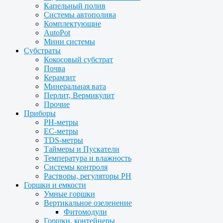
Капельный полив
Системы автополива
Комплектующие
AutoPot
Мини системы
Субстраты
Кокосовый субстрат
Почва
Керамзит
Минеральная вата
Перлит, Вермикулит
Прочие
Приборы
PH-метры
EC-метры
TDS-метры
Таймеры и Пускатели
Температура и влажность
Системы контроля
Растворы, регуляторы PH
Горшки и емкости
Умные горшки
Вертикальное озеленение
Фитомодули
Горшки, контейнеры