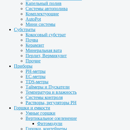
Капельный полив
Системы автополива
Комплектующие
AutoPot
Мини системы
Субстраты
Кокосовый субстрат
Почва
Керамзит
Минеральная вата
Перлит, Вермикулит
Прочие
Приборы
PH-метры
EC-метры
TDS-метры
Таймеры и Пускатели
Температура и влажность
Системы контроля
Растворы, регуляторы PH
Горшки и емкости
Умные горшки
Вертикальное озеленение
Фитомодули
Горшки, контейнеры