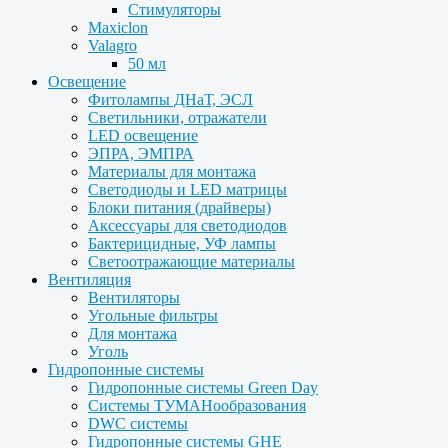
Стимуляторы
Maxiclon
Valagro
50 мл
Освещение
Фитолампы ДНаТ, ЭСЛ
Светильники, отражатели
LED освещение
ЭПРА, ЭМПРА
Материалы для монтажа
Светодиоды и LED матрицы
Блоки питания (драйверы)
Аксессуары для светодиодов
Бактерицидные, УФ лампы
Светоотражающие материалы
Вентиляция
Вентиляторы
Угольные фильтры
Для монтажа
Уголь
Гидропонные системы
Гидропонные системы Green Day
Системы ТУМАНообразования
DWC системы
Гидропонные системы GHE