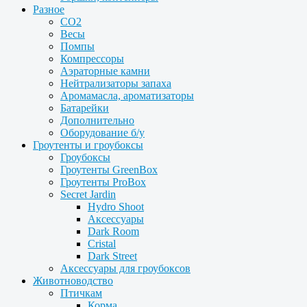
Разное
CO2
Весы
Помпы
Компрессоры
Аэраторные камни
Нейтрализаторы запаха
Аромамасла, ароматизаторы
Батарейки
Дополнительно
Оборудование б/у
Гроутенты и гроубоксы
Гроубоксы
Гроутенты GreenBox
Гроутенты ProBox
Secret Jardin
Hydro Shoot
Аксессуары
Dark Room
Cristal
Dark Street
Аксессуары для гроубоксов
Животноводство
Птичкам
Корма