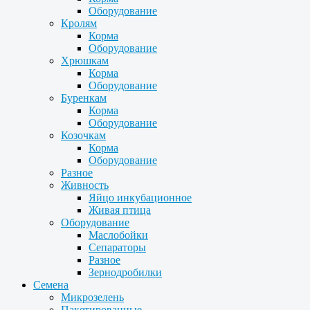
Оборудование
Кролям
Корма
Оборудование
Хрюшкам
Корма
Оборудование
Буренкам
Корма
Оборудование
Козочкам
Корма
Оборудование
Разное
Живность
Яйцо инкубационное
Живая птица
Оборудование
Маслобойки
Сепараторы
Разное
Зернодробилки
Семена
Микрозелень
Пакетированные