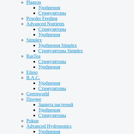
Plagron
Удобрения
Стимуляторы
Powder Feeding
Advanced Nutrients
Стимуляторы
Удобрения
Simplex
Удобрения Simplex
Стимуляторы Simplex
RasTea
Стимуляторы
Удобрения
Etisso
B.A.C.
Удобрения
Стимуляторы
Greenworld
Прочее
Защита растений
Удобрения
Стимуляторы
Pokon
Advanced Hydroponics
Удобрения