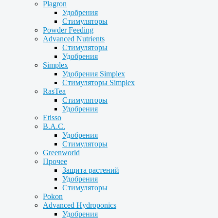
Plagron
Удобрения
Стимуляторы
Powder Feeding
Advanced Nutrients
Стимуляторы
Удобрения
Simplex
Удобрения Simplex
Стимуляторы Simplex
RasTea
Стимуляторы
Удобрения
Etisso
B.A.C.
Удобрения
Стимуляторы
Greenworld
Прочее
Защита растений
Удобрения
Стимуляторы
Pokon
Advanced Hydroponics
Удобрения