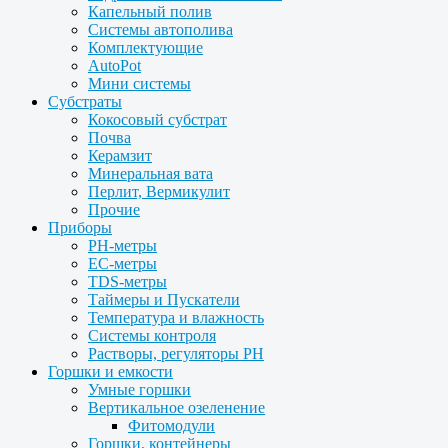
Капельный полив
Системы автополива
Комплектующие
AutoPot
Мини системы
Субстраты
Кокосовый субстрат
Почва
Керамзит
Минеральная вата
Перлит, Вермикулит
Прочие
Приборы
PH-метры
EC-метры
TDS-метры
Таймеры и Пускатели
Температура и влажность
Системы контроля
Растворы, регуляторы PH
Горшки и емкости
Умные горшки
Вертикальное озеленение
Фитомодули
Горшки, контейнеры