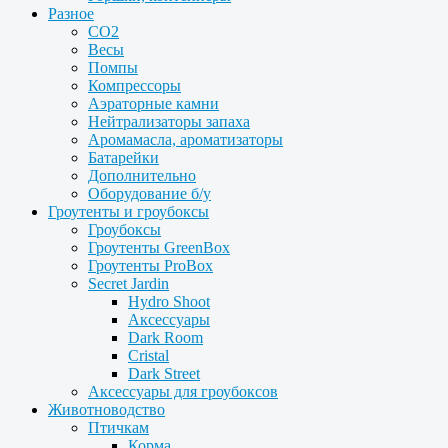
Разное
CO2
Весы
Помпы
Компрессоры
Аэраторные камни
Нейтрализаторы запаха
Аромамасла, ароматизаторы
Батарейки
Дополнительно
Оборудование б/у
Гроутенты и гроубоксы
Гроубоксы
Гроутенты GreenBox
Гроутенты ProBox
Secret Jardin
Hydro Shoot
Аксессуары
Dark Room
Cristal
Dark Street
Аксессуары для гроубоксов
Животноводство
Птичкам
Корма