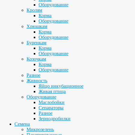
Оборудование
Кролям
Корма
Оборудование
Хрюшкам
Корма
Оборудование
Буренкам
Корма
Оборудование
Козочкам
Корма
Оборудование
Разное
Живность
Яйцо инкубационное
Живая птица
Оборудование
Маслобойки
Сепараторы
Разное
Зернодробилки
Семена
Микрозелень
Пакетированные