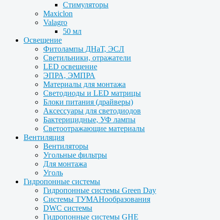
Стимуляторы
Maxiclon
Valagro
50 мл
Освещение
Фитолампы ДНаТ, ЭСЛ
Светильники, отражатели
LED освещение
ЭПРА, ЭМПРА
Материалы для монтажа
Светодиоды и LED матрицы
Блоки питания (драйверы)
Аксессуары для светодиодов
Бактерицидные, УФ лампы
Светоотражающие материалы
Вентиляция
Вентиляторы
Угольные фильтры
Для монтажа
Уголь
Гидропонные системы
Гидропонные системы Green Day
Системы ТУМАНообразования
DWC системы
Гидропонные системы GHE