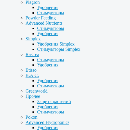
Plagron
Удобрения
Стимуляторы
Powder Feeding
Advanced Nutrients
Стимуляторы
Удобрения
Simplex
Удобрения Simplex
Стимуляторы Simplex
RasTea
Стимуляторы
Удобрения
Etisso
B.A.C.
Удобрения
Стимуляторы
Greenworld
Прочее
Защита растений
Удобрения
Стимуляторы
Pokon
Advanced Hydroponics
Удобрения