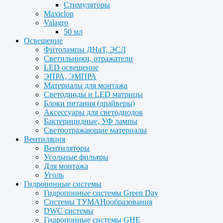
Стимуляторы
Maxiclon
Valagro
50 мл
Освещение
Фитолампы ДНаТ, ЭСЛ
Светильники, отражатели
LED освещение
ЭПРА, ЭМПРА
Материалы для монтажа
Светодиоды и LED матрицы
Блоки питания (драйверы)
Аксессуары для светодиодов
Бактерицидные, УФ лампы
Светоотражающие материалы
Вентиляция
Вентиляторы
Угольные фильтры
Для монтажа
Уголь
Гидропонные системы
Гидропонные системы Green Day
Системы ТУМАНообразования
DWC системы
Гидропонные системы GHE