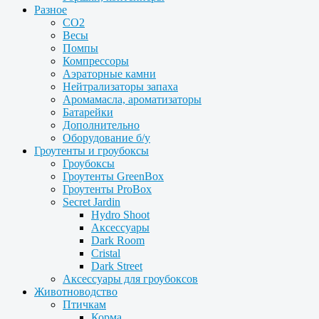
Разное
CO2
Весы
Помпы
Компрессоры
Аэраторные камни
Нейтрализаторы запаха
Аромамасла, ароматизаторы
Батарейки
Дополнительно
Оборудование б/у
Гроутенты и гроубоксы
Гроубоксы
Гроутенты GreenBox
Гроутенты ProBox
Secret Jardin
Hydro Shoot
Аксессуары
Dark Room
Cristal
Dark Street
Аксессуары для гроубоксов
Животноводство
Птичкам
Корма