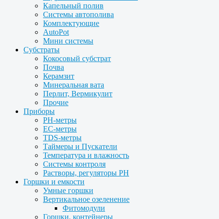
Капельный полив
Системы автополива
Комплектующие
AutoPot
Мини системы
Субстраты
Кокосовый субстрат
Почва
Керамзит
Минеральная вата
Перлит, Вермикулит
Прочие
Приборы
PH-метры
EC-метры
TDS-метры
Таймеры и Пускатели
Температура и влажность
Системы контроля
Растворы, регуляторы PH
Горшки и емкости
Умные горшки
Вертикальное озеленение
Фитомодули
Горшки, контейнеры