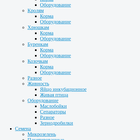
Оборудование
Кролям
Корма
Оборудование
Хрюшкам
Корма
Оборудование
Буренкам
Корма
Оборудование
Козочкам
Корма
Оборудование
Разное
Живность
Яйцо инкубационное
Живая птица
Оборудование
Маслобойки
Сепараторы
Разное
Зернодробилки
Семена
Микрозелень
Пакетированные