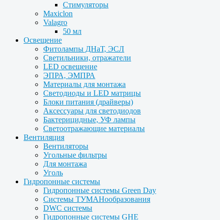
Стимуляторы
Maxiclon
Valagro
50 мл
Освещение
Фитолампы ДНаТ, ЭСЛ
Светильники, отражатели
LED освещение
ЭПРА, ЭМПРА
Материалы для монтажа
Светодиоды и LED матрицы
Блоки питания (драйверы)
Аксессуары для светодиодов
Бактерицидные, УФ лампы
Светоотражающие материалы
Вентиляция
Вентиляторы
Угольные фильтры
Для монтажа
Уголь
Гидропонные системы
Гидропонные системы Green Day
Системы ТУМАНообразования
DWC системы
Гидропонные системы GHE