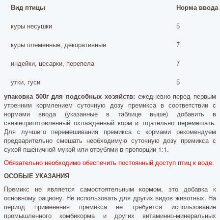
Вид птицы
Норма ввода 
куры несушки
5
куры племенные, декоративные
7
индейки, цесарки, перепела
7
утки, гуси
5
упаковка 500г для подсобных хозяйств:
ежедневно перед первым
утренним кормлением суточную дозу премикса в соответствии с
нормами ввода (указанные в таблице выше) добавить в
свежеприготовленный охлажденный корм и тщательно перемешать.
Для лучшего перемешивания премикса с кормами рекомендуем
предварительно смешать необходимую суточную дозу премикса с
сухой пшеничной мукой или отрубями в пропорции 1:1.
Обязательно необходимо обеспечить постоянный доступ птиц к воде.
ОСОБЫЕ УКАЗАНИЯ
Премикс не является самостоятельным кормом, это добавка к
основному рациону. Не использовать для других видов животных. На
период применения премикса не требуется использование
промышленного комбикорма и других витаминно-минеральных