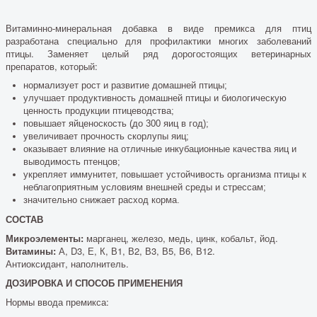
Витаминно-минеральная добавка в виде премикса для птиц
разработана специально для профилактики многих заболеваний
птицы. Заменяет целый ряд дорогостоящих ветеринарных
препаратов, который:
нормализует рост и развитие домашней птицы;
улучшает продуктивность домашней птицы и биологическую
ценность продукции птицеводства;
повышает яйценоскость (до 300 яиц в год);
увеличивает прочность скорлупы яиц;
оказывает влияние на отличные инкубационные качества яиц и
выводимость птенцов;
укрепляет иммунитет, повышает устойчивость организма птицы к
неблагоприятным условиям внешней среды и стрессам;
значительно снижает расход корма.
СОСТАВ
Микроэлементы:
марганец, железо, медь, цинк, кобальт, йод.
Витамины:
А, D3, Е, К, В1, В2, В3, В5, В6, В12.
Антиоксидант, наполнитель.
ДОЗИРОВКА И СПОСОБ ПРИМЕНЕНИЯ
Нормы ввода премикса: