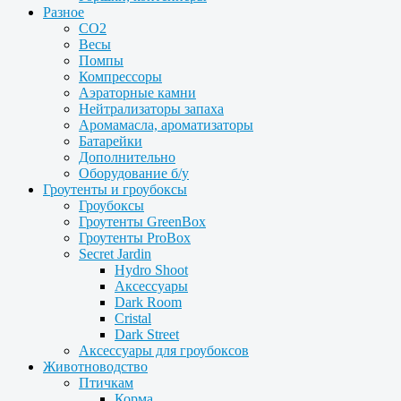
Разное
CO2
Весы
Помпы
Компрессоры
Аэраторные камни
Нейтрализаторы запаха
Аромамасла, ароматизаторы
Батарейки
Дополнительно
Оборудование б/у
Гроутенты и гроубоксы
Гроубоксы
Гроутенты GreenBox
Гроутенты ProBox
Secret Jardin
Hydro Shoot
Аксессуары
Dark Room
Cristal
Dark Street
Аксессуары для гроубоксов
Животноводство
Птичкам
Корма