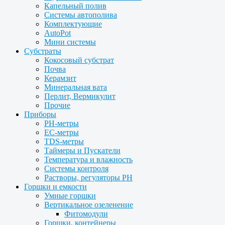
Капельный полив
Системы автополива
Комплектующие
AutoPot
Мини системы
Субстраты
Кокосовый субстрат
Почва
Керамзит
Минеральная вата
Перлит, Вермикулит
Прочие
Приборы
PH-метры
EC-метры
TDS-метры
Таймеры и Пускатели
Температура и влажность
Системы контроля
Растворы, регуляторы PH
Горшки и емкости
Умные горшки
Вертикальное озеленение
Фитомодули
Горшки, контейнеры